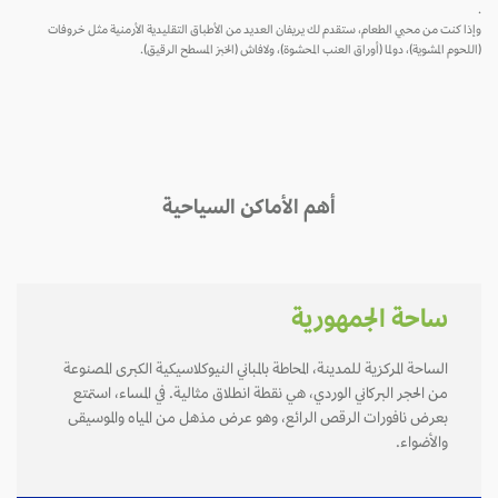
.
وإذا كنت من محبي الطعام، ستقدم لك يريفان العديد من الأطباق التقليدية الأرمنية مثل خروفات
(اللحوم المشوية)، دولما (أوراق العنب المحشوة)، ولافاش (الخبز المسطح الرقيق).
أهم الأماكن السياحية
ساحة الجمهورية
الساحة المركزية للمدينة، المحاطة بالمباني النيوكلاسيكية الكبرى المصنوعة
من الحجر البركاني الوردي، هي نقطة انطلاق مثالية. في المساء، استمتع
بعرض نافورات الرقص الرائع، وهو عرض مذهل من المياه والموسيقى
والأضواء.