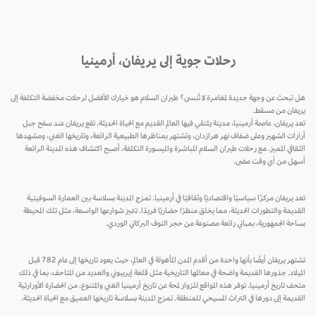
رحلات جوية إلى يريفان، أرمينيا
هل تبحث عن وجهة جديدة لمغامرة لا تُنسى؟ طيران السلام هو خيارك الأفضل لرحلات مخفضة التكلفة إلى
يريفان من مسقط.
تعد يريفان، عاصمة أرمينيا، مدينة يلتقي فيها العالم القديم مع الحياة الحديثة. تقع يريفان عند سفح جبل
أرارات الشهير وعلى ضفاف نهر هرازدان، وتشتهر بمناظرها الطبيعية الرائعة، وتاريخها الغني، ومشهدها
الثقافي المميز. مع رحلات طيران السلام المباشرة والميسورة التكلفة، أصبح اكتشاف هذه المدينة الرائعة
أسهل من أي وقت مضى.
تعد يريفان مركزًا سياسيًا واقتصاديًا وثقافيًا في أرمينيا. تمزج المدينة بسلاسة بين العمارة السوفيتية
القديمة والتطورات الحديثة، مما يخلق منظرًا حضاريًا فريدًا. تتميز شوارعها الواسعة، مثل تلك المحيطة
بساحة الجمهورية، بمباني رائعة مصنوعة من حجر التوف البركاني الوردي.
تشتهر يريفان أيضًا بأنها واحدة من أقدم المدن المأهولة في العالم، حيث يعود تاريخها إلى عام 782 قبل
الميلاد. جذورها القديمة واضحة في معالمها التاريخية مثل قلعة إيريبوني والعديد من المتاحف، بما في ذلك
متحف تاريخ أرمينيا. توفر هذه المواقع للزوار لمحة عن تاريخ أرمينيا الغني والمتنوع، من الحضارة الأورارتية
القديمة إلى دورها في التراث المسيحي للمنطقة. تمزج المدينة بسلاسة تاريخها العميق مع الحياة الحديثة.