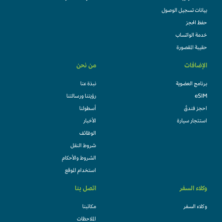
بيانات تسجيل الوصول
حفظ الحجز
خدمة الواتساب
حقيبة المقصورة
الإضافات
من نحن
برنامج العضوية
نبذة عنا
eSIM
رؤيتنا ورسالتنا
احجز فندقً
أسطولنا
استئجار سيارة
الأخبار
الوظائف
شروط النقل
الشروط والأحكام
استخدام الموقع
وكلاء السفر
اتصل بنا
وكلاء السفر
مكاتبنا
الملاحظات