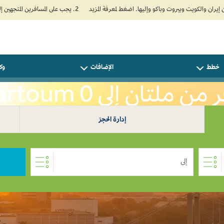
2. يجب على المسافرين المتجهين إلى الهند تعبئة نموذج الإقرار الصحي الذاتي (Air Suvidha) الإلزامي قبل موعد الوصول بـ 24 ساعة على الأقل. اضغط هنا للدخول إلى بوابة Air Suvidha.
خطط
الإضافات
وكل
ن ملتان إلى Khartoum 0
إدارة الحجز
إلى