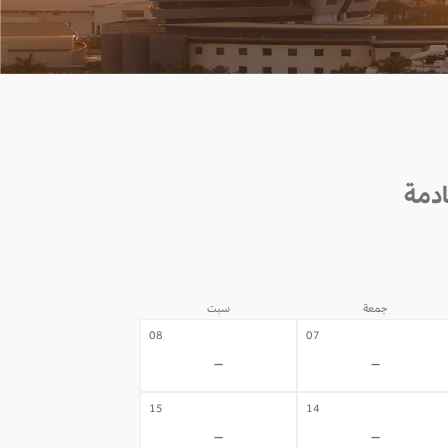
جمعة
سبت
08
07
-
-
15
14
-
-