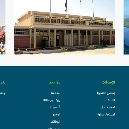
الإضافات
من نحن
وكلا
برنامج العضوية
نبذة عنا
وكلاء
eSIM
رؤيتنا ورسالتنا
احجز فندقً
أسطولنا
استئجار سيارة
الأخبار
الوظائف