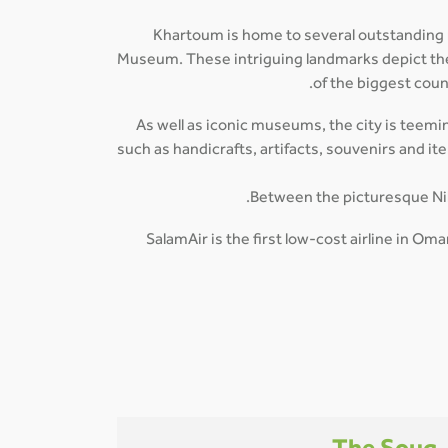
Khartoum is home to several outstanding
Museum. These intriguing landmarks depict the r
of the biggest coun
As well as iconic museums, the city is teemin
such as handicrafts, artifacts, souvenirs and i
Between the picturesque Nile-
SalamAir is the first low-cost airline in O