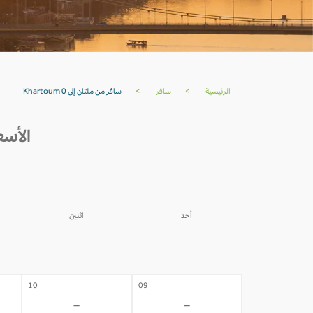
الرئيسية
>
سافر
>
سافر من ملتان إلى Khartoum 0
الأسعار من 
أحد
اثنين
03
02
-
-
10
09
-
-