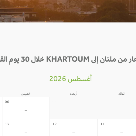
ملتان إلى KHARTOUM خلال 30 يوم القادمة
أغسطس 2026
ثلاثاء
أربعاء
خميس
05
04
06
-
-
-
13
12
11
-
-
-