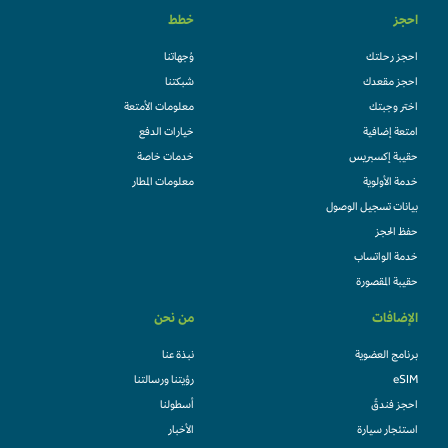
احجز
خطط
احجز رحلتك
وُجهاتنا
احجز مقعدك
شبكتنا
اختر وجبتك
معلومات الأمتعة
امتعة إضافية
خيارات الدفع
حقيبة إكسبريس
خدمات خاصة
خدمة الأولوية
معلومات المطار
بيانات تسجيل الوصول
حفظ الحجز
خدمة الواتساب
حقيبة المقصورة
الإضافات
من نحن
برنامج العضوية
نبذة عنا
eSIM
رؤيتنا ورسالتنا
احجز فندقً
أسطولنا
استئجار سيارة
الأخبار