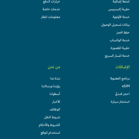
امتعة إضافية
خيارات الدفع
حقيبة إكسبريس
خدمات خاصة
خدمة الأولوية
معلومات المطار
بيانات تسجيل الوصول
حفظ الحجز
خدمة الواتساب
حقيبة المقصورة
خدمة المسار السريع
الإضافات
من نحن
برنامج العضوية
نبذة عنا
eSIM
رؤيتنا ورسالتنا
احجز فندقً
أسطولنا
استئجار سيارة
الأخبار
الوظائف
شروط النقل
الشروط والأحكام
استخدام الموقع