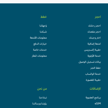
احجز
خطط
احجز رحلتك
وُجهاتنا
احجز مقعدك
شبكتنا
اختر وجبتك
معلومات الأمتعة
امتعة إضافية
خيارات الدفع
حقيبة إكسبريس
خدمات خاصة
خدمة الأولوية
معلومات المطار
بيانات تسجيل الوصول
حفظ الحجز
خدمة الواتساب
حقيبة المقصورة
الإضافات
من نحن
برنامج العضوية
نبذة عنا
eSIM
رؤيتنا ورسالتنا