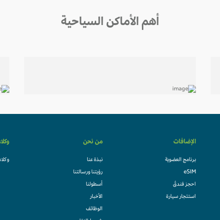
أهم الأماكن السياحية
الإضافات
من نحن
وكلا
برنامج العضوية
نبذة عنا
وكلاء
eSIM
رؤيتنا ورسالتنا
احجز فندقً
أسطولنا
استئجار سيارة
الأخبار
الوظائف