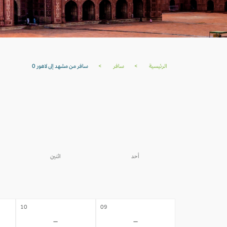
الرئيسية
>
سافر
>
سافر من مشهد إلى لاهور 0
أحد
اثنين
03
02
-
-
10
09
-
-