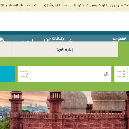
2. يجب على المسافرين المتجهين إلى الهند تعبئة نموذج الإقرار الصحي الذاتي (Air Suvidha) الإلزامي قبل موعد الوصول بـ 24 ساعة على الأقل. اضغط هنا للدخول إلى بوابة Air Suvidha.
خطط
الإضافات
وكل
افر من مشهد إلى لاهور 0
إدارة الحجز
إلى