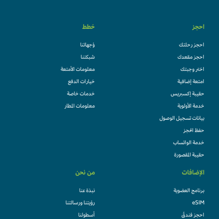
احجز
خطط
احجز رحلتك
وُجهاتنا
احجز مقعدك
شبكتنا
اختر وجبتك
معلومات الأمتعة
امتعة إضافية
خيارات الدفع
حقيبة إكسبريس
خدمات خاصة
خدمة الأولوية
معلومات المطار
بيانات تسجيل الوصول
حفظ الحجز
خدمة الواتساب
حقيبة المقصورة
الإضافات
من نحن
برنامج العضوية
نبذة عنا
eSIM
رؤيتنا ورسالتنا
احجز فندقً
أسطولنا