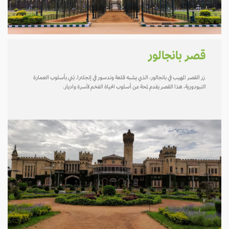
قصر بانجالور
زر القصر المهيب في بانجالور، الذي يشبه قلعة وندسور في إنجلترا. بُني بأسلوب العمارة
التيودورية، هذا القصر يقدم لمحة عن أسلوب الحياة الفخم لأسرة واديار.