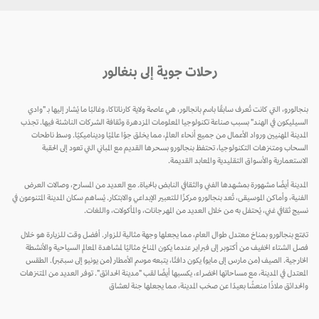
رحلات جوية إلى بنغالور
بنجالورو، التي كانت تُعرف سابقًا باسم بانجالور، هي عاصمة ولاية كارناتاكا، وغالبًا ما يُشار إليها بـ "وادي
السيليكون في الهند" بسبب صناعة تكنولوجيا المعلومات المزدهرة وثقافة الشركات الناشئة فيها. تجذب
المدينة المهنيين ورواد الأعمال من جميع أنحاء العالم، مما يخلق جوًا عالميًا وديناميكيًا. وسط ناطحات
السحاب ومتنزهات التكنولوجيا، تحتفظ بنجالورو بسحرها القديم مع المباني التي تعود إلى الحقبة
الاستعمارية والأسواق التقليدية والمعابد القديمة.
المدينة أيضًا مشهورة بمشهدها الفني والثقافي النابض بالحياة. مع العديد من المسارح، وصالات العرض
الفنية، وأماكن الموسيقى، تُعد بنجالورو مركزًا للتعبير الإبداعي والابتكار. يُساهم سكان المدينة المتنوعون في
نسيج ثقافي غني، يُحتفل به من خلال العديد من المهرجانات، والمأكولات، واللغات.
تتمتع بنجالورو بمناخ معتدل طوال العام، مما يجعلها وجهة مثالية للزوار. أفضل وقت للزيارة هو خلال
فصل الشتاء الخفيف من أكتوبر إلى فبراير عندما يكون المناخ مثاليًا لمشاهدة المعالم السياحية والأنشطة
الخارجية. الصيف (من مارس إلى مايو) يكون دافئًا، يتبعه موسم الأمطار (من يونيو إلى سبتمبر). الطقس
المعتدل في المدينة، مع مساحاتها الخضراء، يكسبها أيضًا لقب "مدينة الحدائق". توفر العديد من المتنزهات
والحدائق ملاذًا منعشًا بعيدًا عن صخب المدينة، مما يجعلها جنة لعشاق