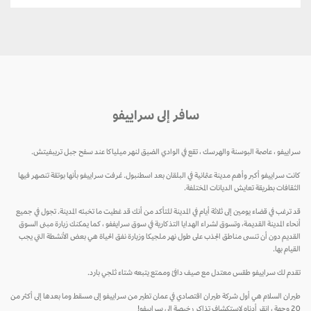
سافر إلى سراييفو
سراييفو ، عاصمة البوسنة والهرسك ، تقع في الوادي الضيق لنهر ميلياكا عند سفح جبل تريبفيتش.
كانت سراييفو أكبر وأهم مدينة عثمانية في البلقان بعد اسطنبول. عُرفت سراييفو بأنها بوتقة تنصهر فيها
الثقافات بطريقة تعايش الديانات المختلفة.
قد ترغب في قضاء يومين إلى ثلاثة أيام في المدينة للتأكد من أنك قد غطيت ما تخبئه المدينة. تجول في جميع
أنحاء المدينة القديمة، وتسوق لشراء الهدايا التذكارية في سوق سرايففو ، كما يمكنك زيارة مبنى السوق
القديم دون أن تنسى مناطق الجذب على طول نهر ملجيكا وزيارة نفق الحياة هي بعض الأنشطة التي يجب
القيام بها.
تقدم لك سراييفو طقس معتدل مع صيف دافئ وممتع يتبعه شتاء ثلجي بارد.
طيران السلام هي أول شركة طيران اقتصادي في عمان تطير من سراييفو إلى مسقط وما بعدها إلى أكثر من
20 وجهة ، انقر أدناه لاستكشاف تذاكر رخيصة إلى سراييفو!