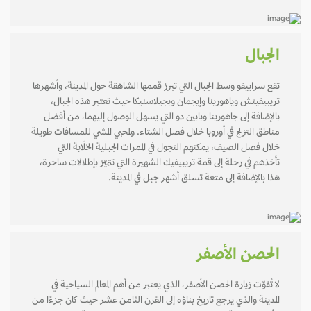
الجبال
تقع سراييفو وسط الجبال التي تبرز قممها الشاهقة حول المدينة، وأشهرها
تريبيفيتش وياهورينا وإيجمان وبجيلاسنيكا حيث تعتبر هذه الجبال،
بالإضافة إلى جاهورينا وبابين دو التي يسهل الوصول إليهما، من أفضل
مناطق التزلج في أوروبا خلال فصل الشتاء. ولمحبي المشي للمسافات طويلة
خلال فصل الصيف، يمكنهم التجول في الممرات الجبلية الخلّابة التي
تأخذهم في رحلة إلى قمة تريبيفيك الشهيرة التي تتميّز بإطلالات ساحرة،
هذا بالإضافة إلى متعة تسلق أشهر جبل في المدينة.
الحصن الأصفر
لا تُفوّت زيارة الحصن الأصفر، الذي يعتبر من أهم المعالم السياحية في
المدينة والذي يرجع تاريخ بناؤه إلى القرن الثامن عشر حيث كان جزءًا من