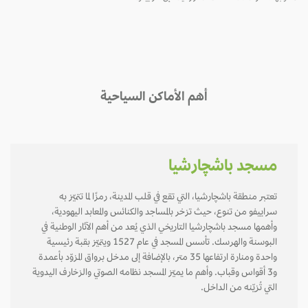
أهم الأماكن السياحية
مسجد باشچارشيا
تعتبر منطقة باشچارشيا، التي تقع في قلب المدينة، رمزًا لما تتميّز به
سراييفو من تنوع، حيث تزخر بالمساجد والكنائس والمعابد اليهودية،
وأهمها مسجد باشچارشيا التاريخي الذي يُعد من أهم الآثار الوطنية في
البوسنة والهرسك. تأسس المسجد في عام 1527 ويتميّز بقبة رئيسية
واحدة ومنارة ارتفاعها 35 متر، بالإضافة إلى مدخل برواق المزوّد بأعمدة
و3 أقواس وقباب. وأهم ما يميّز المسجد نظامه الصوتي والزخارف اليدوية
التي تُزيّنه من الداخل.