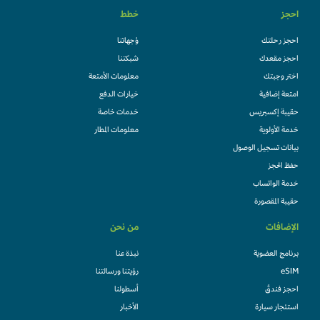
احجز
خطط
احجز رحلتك
وُجهاتنا
احجز مقعدك
شبكتنا
اختر وجبتك
معلومات الأمتعة
امتعة إضافية
خيارات الدفع
حقيبة إكسبريس
خدمات خاصة
خدمة الأولوية
معلومات المطار
بيانات تسجيل الوصول
حفظ الحجز
خدمة الواتساب
حقيبة المقصورة
الإضافات
من نحن
برنامج العضوية
نبذة عنا
eSIM
رؤيتنا ورسالتنا
احجز فندقً
أسطولنا
استئجار سيارة
الأخبار