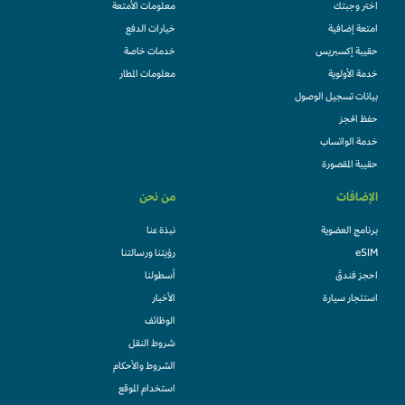
اختر وجبتك
معلومات الأمتعة
امتعة إضافية
خيارات الدفع
حقيبة إكسبريس
خدمات خاصة
خدمة الأولوية
معلومات المطار
بيانات تسجيل الوصول
حفظ الحجز
خدمة الواتساب
حقيبة المقصورة
الإضافات
من نحن
برنامج العضوية
نبذة عنا
eSIM
رؤيتنا ورسالتنا
احجز فندقً
أسطولنا
استئجار سيارة
الأخبار
الوظائف
شروط النقل
الشروط والأحكام
استخدام الموقع