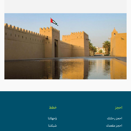
احجز
خطط
احجز رحلتك
وُجهاتنا
احجز مقعدك
شبكتنا