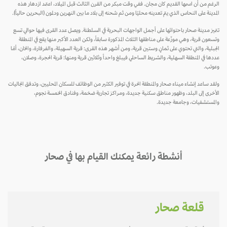
الرغم من أن اسمها القديم كان مجان. ففي وقت مبكر من القرن الثالث قبل الميلاد، اعتمد ازدهار هذه
المدينة على النحاس الذي يتم تعدينه محليًا ومن ثم شحنه إلى بلاد ما بين النهرين ودلمون (البحرين حالياً).
تتميز مدينة صحار باحتوائها على أجمل الواجهات البحرية في السلطنة. ويصل عدد القرى فيها حوالي تسع
وتسعون قرية، وهي موزّعة على مناطقها الثلاث المذكورة سابقاً، ولكن العدد الأكبر منها يقع في المنطقة
الجبلية، والتي تحتوي على ثمانٍ وستين قرية، ومن أشهر هذه القرى: قرية السهيلة، والفرفارة، والخان، أمّا
عددها في المنطقة السهلية، والشريط الساحلي فيبلغ واحداً وثلاثين قرية ومنها: قرية الحجرة، وصلان،
وعوتب.
ولقد ساعد إنشاء ميناء صحار والمنطقة الحرة في توفير الكثير من الوظائف للسكان المحليين، وتدفق الجاليات
الأخرى إلى البلد، وظهور مناطق سكنية جديدة، ومراكز تجارية ضخمة، وفنادق الخمسة نجوم،
والمستشفيات، وجامعة جديدة.
أنشطة رائعة يمكنك القيام بها في صحار
قلعة صحار