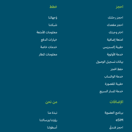
احجز
خطط
احجز رحلتك
وُجهاتنا
احجز مقعدك
شبكتنا
اختر وجبتك
معلومات الأمتعة
امتعة إضافية
خيارات الدفع
حقيبة إكسبريس
خدمات خاصة
خدمة الأولوية
معلومات المطار
بيانات تسجيل الوصول
حفظ الحجز
خدمة الواتساب
حقيبة المقصورة
خدمة المسار السريع
الإضافات
من نحن
برنامج العضوية
نبذة عنا
eSIM
رؤيتنا ورسالتنا
احجز فندقً
أسطولنا