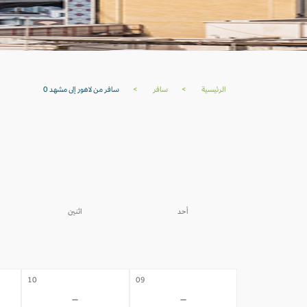
الرئيسية
>
سافر
>
سافر من لاهور إلى مشهد 0
أحد
اثنين
03
02
-
-
10
09
-
-