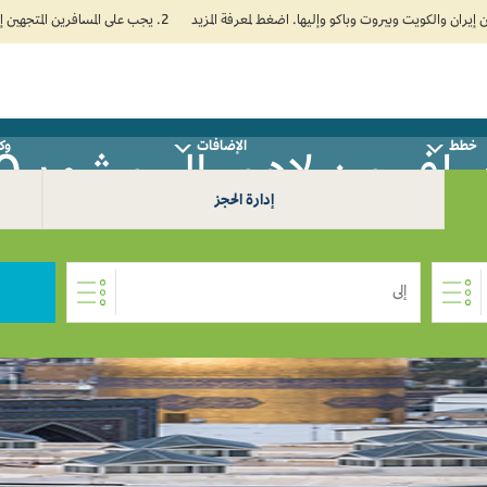
2. يجب على المسافرين المتجهين إلى الهند تعبئة نموذج الإقرار الصحي الذاتي (Air Suvidha) الإلزامي قبل موعد الوصول بـ 24 ساعة على الأقل. اضغط هنا للدخول إلى بوابة Air Suvidha.
خطط
الإضافات
وكل
افر من لاهور إلى مشهد 0
إدارة الحجز
إلى