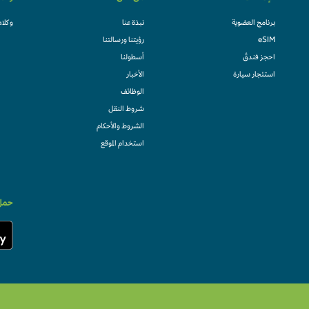
برنامج العضوية
نبذة عنا
وكلاء
eSIM
رؤيتنا ورسالتنا
احجز فندقً
أسطولنا
استئجار سيارة
الأخبار
الوظائف
شروط النقل
الشروط والأحكام
استخدام الموقع
حمل 