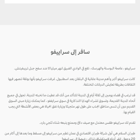
سافر إلى سراييفو
سراييفو ، عاصمة البوسنة والهرسك ، تقع في الوادي الضيق لنهر ميلياكا عند سفح جبل تريبفيتش.
كانت سراييفو أكبر وأهم مدينة عثمانية في البلقان بعد اسطنبول. عُرفت سراييفو بأنها بوتقة تنصهر فيها
الثقافات بطريقة تعايش الديانات المختلفة.
قد ترغب في قضاء يومين إلى ثلاثة أيام في المدينة للتأكد من أنك قد غطيت ما تخبئه المدينة. تجول في جميع
أنحاء المدينة القديمة، وتسوق لشراء الهدايا التذكارية في سوق سرايففو ، كما يمكنك زيارة مبنى السوق
القديم دون أن تنسى مناطق الجذب على طول نهر ملجيكا وزيارة نفق الحياة هي بعض الأنشطة التي يجب
القيام بها.
تقدم لك سراييفو طقس معتدل مع صيف دافئ وممتع يتبعه شتاء ثلجي بارد.
طيران السلام هي أول شركة طيران اقتصادي في عمان تطير من سراييفو إلى مسقط وما بعدها إلى أكثر من
20 وجهة ، انقر أدناه لاستكشاف تذاكر رخيصة إلى سراييفو!