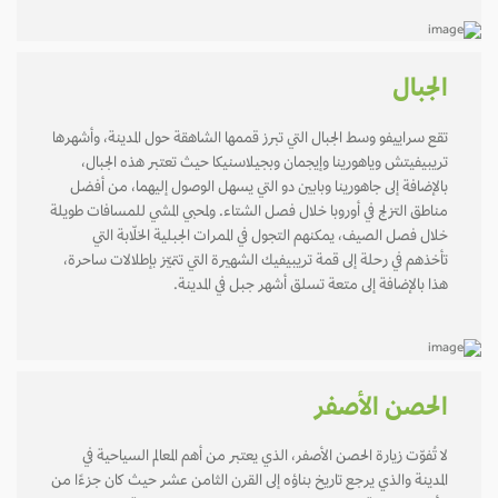
الجبال
تقع سراييفو وسط الجبال التي تبرز قممها الشاهقة حول المدينة، وأشهرها
تريبيفيتش وياهورينا وإيجمان وبجيلاسنيكا حيث تعتبر هذه الجبال،
بالإضافة إلى جاهورينا وبابين دو التي يسهل الوصول إليهما، من أفضل
مناطق التزلج في أوروبا خلال فصل الشتاء. ولمحبي المشي للمسافات طويلة
خلال فصل الصيف، يمكنهم التجول في الممرات الجبلية الخلّابة التي
تأخذهم في رحلة إلى قمة تريبيفيك الشهيرة التي تتميّز بإطلالات ساحرة،
هذا بالإضافة إلى متعة تسلق أشهر جبل في المدينة.
الحصن الأصفر
لا تُفوّت زيارة الحصن الأصفر، الذي يعتبر من أهم المعالم السياحية في
المدينة والذي يرجع تاريخ بناؤه إلى القرن الثامن عشر حيث كان جزءًا من