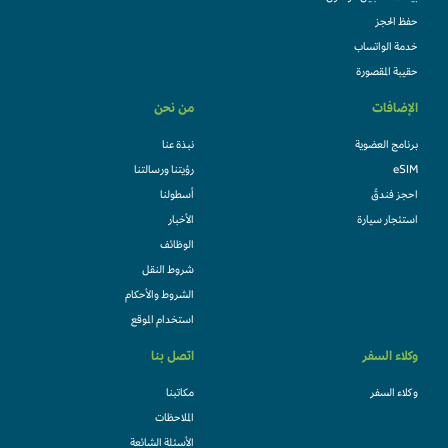
حفظ الحجز
خدمة الواتساب
حقيبة المقصورة
الإضافات
من نحن
برنامج العضوية
نبذة عنا
eSIM
رؤيتنا ورسالتنا
احجز فندقً
أسطولنا
استئجار سيارة
الأخبار
الوظائف
شروط النقل
الشروط والأحكام
استخدام الموقع
وكلاء السفر
اتصل بنا
وكلاء السفر
مكاتبنا
الملاحظات
الأسئلة الشائعة