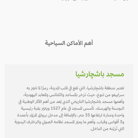
أهم الأماكن السياحية
مسجد باشچارشيا
تعتبر منطقة باشچارشيا، التي تقع في قلب المدينة، رمزًا لما تتميّز به
سراييفو من تنوع، حيث تزخر بالمساجد والكنائس والمعابد اليهودية،
وأهمها مسجد باشچارشيا التاريخي الذي يُعد من أهم الآثار الوطنية في
البوسنة والهرسك. تأسس المسجد في عام 1527 ويتميّز بقبة رئيسية
واحدة ومنارة ارتفاعها 35 متر، بالإضافة إلى مدخل برواق المزوّد بأعمدة
و3 أقواس وقباب. وأهم ما يميّز المسجد نظامه الصوتي والزخارف اليدوية
التي تُزيّنه من الداخل.