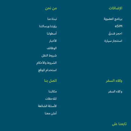
الإضافات
من نحن
برنامج العضوية
نبذة عنا
eSIM
رؤيتنا ورسالتنا
احجز فندقً
أسطولنا
استئجار سيارة
الأخبار
الوظائف
شروط النقل
الشروط والأحكام
استخدام الموقع
وكلاء السفر
اتصل بنا
وكلاء السفر
مكاتبنا
الملاحظات
الأسئلة الشائعة
أعلن معنا
تابعنا على