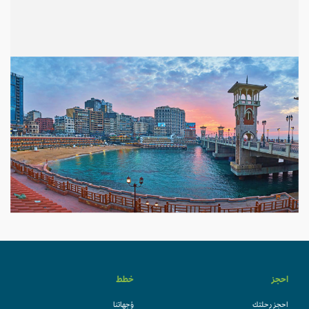
احجز
خطط
احجز رحلتك
وُجهاتنا