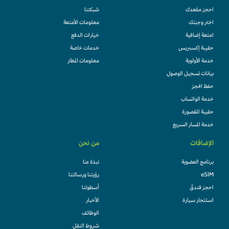
احجز مقعدك
شبكتنا
اختر وجبتك
معلومات الأمتعة
امتعة إضافية
خيارات الدفع
حقيبة إكسبريس
خدمات خاصة
خدمة الأولوية
معلومات المطار
بيانات تسجيل الوصول
حفظ الحجز
خدمة الواتساب
حقيبة المقصورة
خدمة المسار السريع
الإضافات
من نحن
برنامج العضوية
نبذة عنا
eSIM
رؤيتنا ورسالتنا
احجز فندقً
أسطولنا
استئجار سيارة
الأخبار
الوظائف
شروط النقل