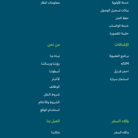
خدمة الأولوية
معلومات المطار
بيانات تسجيل الوصول
حفظ الحجز
خدمة الواتساب
حقيبة المقصورة
الإضافات
من نحن
برنامج العضوية
نبذة عنا
eSIM
رؤيتنا ورسالتنا
احجز فندقً
أسطولنا
استئجار سيارة
الأخبار
الوظائف
شروط النقل
الشروط والأحكام
استخدام الموقع
وكلاء السفر
اتصل بنا
وكلاء السفر
مكاتبنا