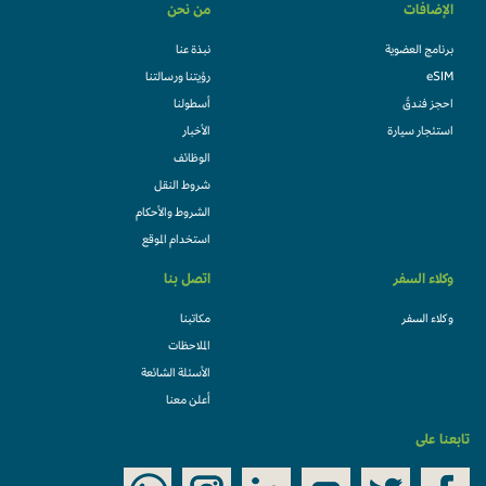
الإضافات
من نحن
برنامج العضوية
نبذة عنا
eSIM
رؤيتنا ورسالتنا
احجز فندقً
أسطولنا
استئجار سيارة
الأخبار
الوظائف
شروط النقل
الشروط والأحكام
استخدام الموقع
وكلاء السفر
اتصل بنا
وكلاء السفر
مكاتبنا
الملاحظات
الأسئلة الشائعة
أعلن معنا
تابعنا على