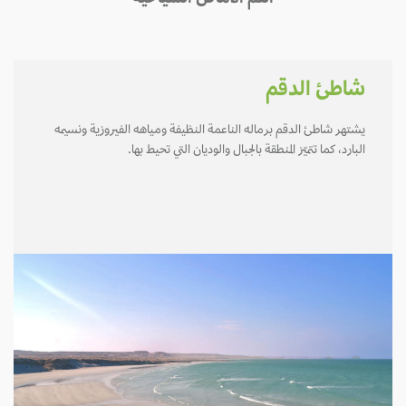
أهم الأماكن السياحية
شاطئ الدقم
يشتهر شاطئ الدقم برماله الناعمة النظيفة ومياهه الفيروزية ونسيمه
البارد، كما تتميّز المنطقة بالجبال والوديان التي تحيط بها.