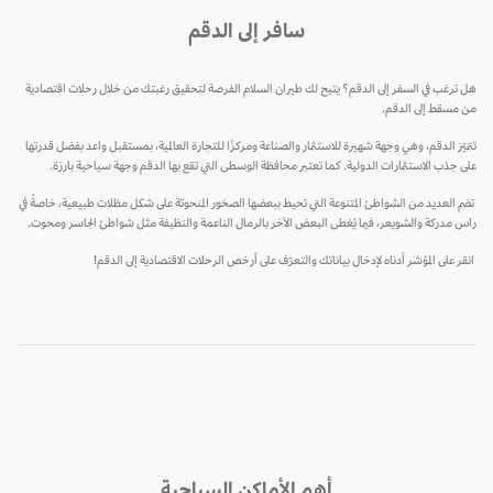
سافر إلى الدقم
هل ترغب في السفر إلى الدقم؟ يتيح لك طيران السلام الفرصة لتحقيق رغبتك من خلال رحلات اقتصادية
من مسقط إلى الدقم.
تتميّز الدقم، وهي وجهة شهيرة للاستثمار والصناعة ومركزًا للتجارة العالمية، بمستقبل واعد بفضل قدرتها
على جذب الاستثمارات الدولية. كما تعتبر محافظة الوسطى التي تقع بها الدقم وجهة سياحية بارزة.
تضم العديد من الشواطئ المتنوعة التي تحيط ببعضها الصخور المنحوتة على شكل مظلات طبيعية، خاصةً في
راس مدركة والشويعر، فيما يُغطى البعض الآخر بالرمال الناعمة والنظيفة مثل شواطئ الجاسر ومحوت.
انقر على المؤشر أدناه لإدخال بياناتك والتعرّف على أرخص الرحلات الاقتصادية إلى الدقم!