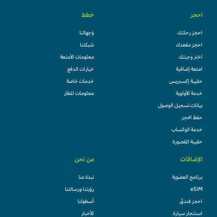
احجز
خطط
احجز رحلتك
وُجهاتنا
احجز مقعدك
شبكتنا
اختر وجبتك
معلومات الأمتعة
امتعة إضافية
خيارات الدفع
حقيبة إكسبريس
خدمات خاصة
خدمة الأولوية
معلومات المطار
بيانات تسجيل الوصول
حفظ الحجز
خدمة الواتساب
حقيبة المقصورة
الإضافات
من نحن
برنامج العضوية
نبذة عنا
eSIM
رؤيتنا ورسالتنا
احجز فندقً
أسطولنا
استئجار سيارة
الأخبار