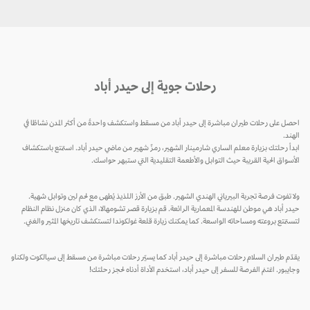
رحلات جوية إلى حيدر أباد
احصل على رحلات طيران مباشرة إلى حيدر أباد من مسقط واستكشف واحدةً من أكثر المدن نشاطًا في
الهند.
ابدأ رحلتك بزيارة معلم الساري شارمينار الشهير، رمزٌ شهير من ماضي حيدر أباد. استمتع باستكشاف
الأسواق الحية القريبة حيث التوابل والأطعمة التقليدية التي ستبهر حواسك.
ولا تفوت فرصة تجربة البيرياني الهندي الشهير. طبق من الأرز اللذيذ يُطهى مع لحم لين وتوابل شهية.
حيدر أباد هي موطن للهندسة المعمارية الرائعة. قم بزيارة قصر تشومهالا، الذي كان منزل نظام النظام
لتستمتع بروعته ومساحاته الواسعة. كما يمكنك زيارة قلعة غولكوندا لتستكشف تاريخها المثير والغني.
يقدّم طيران السلام رحلات مباشرة إلى حيدر أباد كما يسيّر رحلات مباشرة من مسقط إلى سيالكوت ولكناو
وجايبور. اغتنم الفرصة للسفر إلى حيدر أباد، استخدم الأداة أدناه لحجز رحلتك!