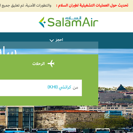
ورات الأمنية، تم تعليق جميع الرحلات من إيران والكويت وبيروت وباكو وإليها. اضغط لمعرفة المزيد
تحديث حول العمليات التشغيلية لطيران السلام :
SalamAir
احجز
سافر
الرحلات
من