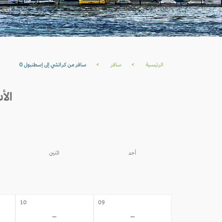
الرئيسية
>
سافر
>
سافر من كراتشي إلى إسطنبول 0
الأس
أحد
اثنين
03
02
-
-
10
09
-
-