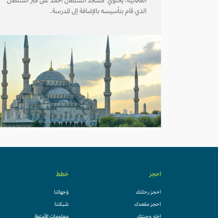
العثمانية، يحتوي مسجد السلطان أحمد على قبر السلطان
الذي قام بتأسيسه بالإضافة إلى المدرسة.
احجز
خطط
احجز رحلتك
وُجهاتنا
احجز مقعدك
شبكتنا
اختر وجبتك
معلومات الأمتعة