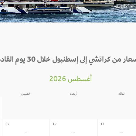
عار من كراتشي إلى إسطنبول خلال 30 يوم القادمة
أغسطس 2026
ثلاثاء
أربعاء
خميس
06
05
04
-
-
-
13
12
11
-
-
-