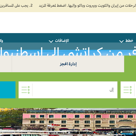
2. يجب على المسافرين المتجهين إلى الهند تعبئة نموذج الإقرار الصحي الذاتي (Air Suvidha) الإلزامي قبل موعد الوصول بـ 24 ساعة على الأقل. اضغط هنا للدخول إلى بوابة Air Suvidha.
خطط
الإضافات
وكل
 من كراتشي إلى إسطنبول 
إدارة الحجز
إلى