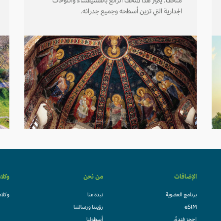
متحف. يتميز هذا المتحف الرائع بالفسيفساء واللوحات
الجدارية التي تزين أسطحه وجميع جدرانه.
الإضافات
من نحن
وكلا
برنامج العضوية
نبذة عنا
وكلاء
eSIM
رؤيتنا ورسالتنا
احجز فندقً
أسطولنا