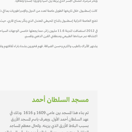
وبحر مرمرة، لتشكل الجسر الذي يربط بين آسيا وأوروبا جسديًا وثقافيًا.
كانت إسطنبول خلال تاريخها الطويل عاصمة لعدد من الدول والإمبراطوريات بما في ذلك ال
تتمتع العاصمة التركية إسطنبول بالمناخ المحيطي المعتدل الذي يتأثر بمناخ قاري، حيث ي
في 2012 استضافت المدينة 11.6 مليون زائر، مما يجعلها 
اكتشافه عبر ميناءها الطبيعي ومنطقتي القرن الذهبي وتقسيم.
يشتهر الأتراك بالطيب والكرم وحسن الضيافة. فهم فخورون بشدة بثراء ثقافتهم وتقالي
مسجد السلطان أحمد
تم بناء هذا المسجد بين عامي 1609 و 1616 وذلك في
عهد السلطان أحمد الأول. ويعرف باسم المسجد الأزرق
بسبب البلاط الأزرق الذي يزينه. وكحال معظم المساجد