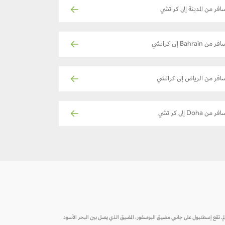
افر من المدينة إلى كراتشي
ر من Bahrain إلى كراتشي
افر من الرياض إلى كراتشي
فر من Doha إلى كراتشي
ّر بحوالي 13.4 مليون نسمة، مما يجعلها واحدة من أكبر المدن في أوروبا والعالم. تقع إسطنبول على جانبي مضيق البوسفور، المضيق الذي يصل بين البحر الأسود