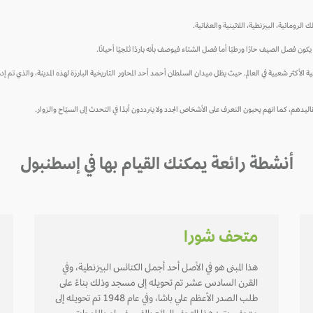
رومانية، البيزنطية، اللاتينية والعثمانية.
كون فصل الصيف حارًا ورطبًا أما فصل الشتاء فيوصف بأنه باردًا ثلجيًا أحيانًا.
خامس الوجهات السياحية الأكثر شعبية في العالم. حيث يظل ميدان السلطان أحمد أحد المحاور التاريخية البارزة لهذه المدينة، وال
دهم، كما انهم يحبون التعرف على الأشخاص الجدد ولا يترددون أبدًا في التحدث إلى السيّاح والزوار.
أنشطة رائعة يمكنك القيام بها في إسطنبول
متحف شورا
هذا المبنى هو في الأصل أحد أجمل الكنائس البيزنطية، وفي
القرن السادس عشر تم تحويله إلى مسجد وذلك بناءً على
طلب الصدر الأعظم علي باشا، وفي عام 1948 تم تحويله إلى