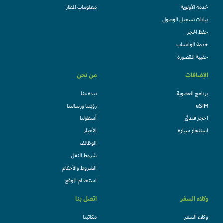
خدمة الأولوية
معلومات المطار
بيانات تسجيل الوصول
حفظ الحجز
خدمة الواتساب
حقيبة المقصورة
الإضافات
من نحن
برنامج العضوية
نبذة عنا
eSIM
رؤيتنا ورسالتنا
احجز فندقً
أسطولنا
استئجار سيارة
الأخبار
الوظائف
شروط النقل
الشروط والأحكام
استخدام الموقع
وكلاء السفر
اتصل بنا
وكلاء السفر
مكاتبنا