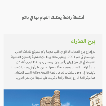
أنشطة رائعة يمكنك القيام بها في باكو
برج العذراء
تم إدراج برج العذراء الواقع في قلب مدينة باكو كموقع للتراث العالمي
لليونسكو في عام 2001، ويعتبر مثالا جيدًا للزرادشتية وللفنون المعمارية
القديمة في كل من إيران وأذربيجان. ويفسر وجود هذا البرج بأنه كان
منارةً لمراقبة المدينة. ويضم متحفًا صغيرا يحتوي على أواني ومعدات حربية
بالإضافة إلى وجود شاشات تعرض قصة القلعة وحكاية البنت العذراء.
كما توفر قمة البرج إطلالة رائعة وفريدة على المدينة من بحر قزوين.