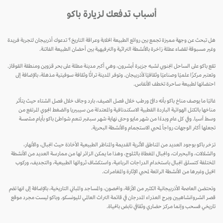
أسباب تدفعك لزيارة باكو
هل تبحث عن وجهة مميزة تجمع بين روائع الطبيعة الخلابة وعراقة التاريخ؟ تدعوك أذربيجان لتجربة فريدة
وغير مسبوقة لقضاء عطلة زاخرة بالأنشطة التراثية والترفيهية بين أحضان الطبيعة الفاتنة.
تقع باكو على الساحل الجنوبي لشبه جزيرة أبشرون، وهي أكبر مدينة مطلة على بحر قزوين ومنطقة القوقاز.
وتعتبر مركزًا علميًا وصناعيًا وثقافيًا لأذربيجان. وتوفر المدينة تراثًا وثقافة سوفيتية مذهلة، بالإضافة إلى
احتضانها لطبيعة ساحرة تخطف الأنفاس.
غالبًا ما يوصف مناخ باكو بأنه دافئ ورطب خلال فصل الصيف، بارد وجاف خلال فصل الشتاء حيث يتأثر
مناخها بالكتل الهوائية الباردة القطبية الاسكندنافية والمعتدلة من سيبيريا والضغط الجوي المرتفع من
وسط آسيا. وفي كل عام وبدءًا من شهر مايو وحتى نهاية شهر سبتمبر تنعم شواطئ باكو بأيام مشمسة
تجعلها أكثر الوجهات رواجاً لمحبي الاستجمام والأنشطة البحرية.
تزخر باكو بوجود العديد من المناطق الأثرية القديمة والمناظر الطبيعية الأخاذة حيث الجبال، والأنهار،
والشلالات، والبحيرات، والجبال المغطاة بالثلوج، وهذا ما يمكن الزائر لها من ممارسة العديد من الأنشطة
المختلفة كتسلق الجبال باستخدام الدراجات الرباعية، واستكشاف ثرواتها الطبيعية، والتجديف، وركوب
الخيل وغيرها من الأنشطة الرائعة لمحبي الإثارة والمغامرات.
وتحتضن العاصمة الأذربيجانية الكثير من الأزقة، والحصون، والمساجد والمباني التاريخية، بالإضافة إلى انها تضم
قصر الشروانشاهيين وبرج العذراء المدرجان في قائمة التراث العالمي لليونسكو. وباكو ليست مجرد موقع
تاريخي فسحب وإنما مركز حضاري وثقافي نابض بالحياة.