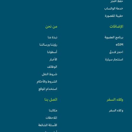
حفظ الحجز
خدمة الواتساب
حقيبة المقصورة
الإضافات
من نحن
برنامج العضوية
نبذة عنا
eSIM
رؤيتنا ورسالتنا
احجز فندقً
أسطولنا
استئجار سيارة
الأخبار
الوظائف
شروط النقل
الشروط والأحكام
استخدام الموقع
وكلاء السفر
اتصل بنا
وكلاء السفر
مكاتبنا
الملاحظات
الأسئلة الشائعة