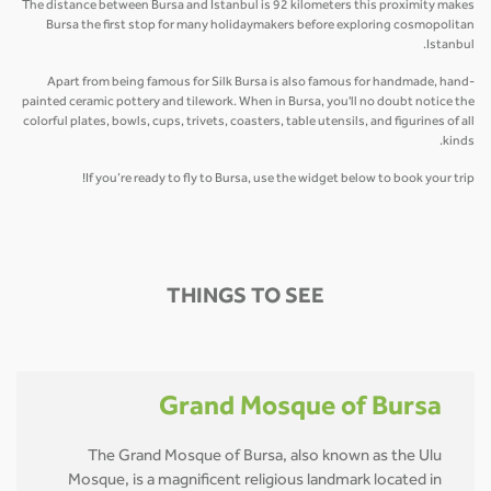
The distance between Bursa and Istanbul is 92 kilometers this proximity makes
Bursa the first stop for many holidaymakers before exploring cosmopolitan
Istanbul.
Apart from being famous for Silk Bursa is also famous for handmade, hand-
painted ceramic pottery and tilework. When in Bursa, you'll no doubt notice the
colorful plates, bowls, cups, trivets, coasters, table utensils, and figurines of all
kinds.
If you’re ready to fly to Bursa, use the widget below to book your trip!
THINGS TO SEE
Grand Mosque of Bursa
The Grand Mosque of Bursa, also known as the Ulu
Mosque, is a magnificent religious landmark located in