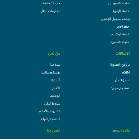
حقيبة إكسبريس
خدمات خاصة
خدمة الأولوية
معلومات المطار
بيانات تسجيل الوصول
حفظ الحجز
خدمة الواتساب
حقيبة المقصورة
الإضافات
من نحن
برنامج العضوية
نبذة عنا
eSIM
رؤيتنا ورسالتنا
احجز فندقً
أسطولنا
استئجار سيارة
الأخبار
الوظائف
شروط النقل
الشروط والأحكام
استخدام الموقع
وكلاء السفر
اتصل بنا