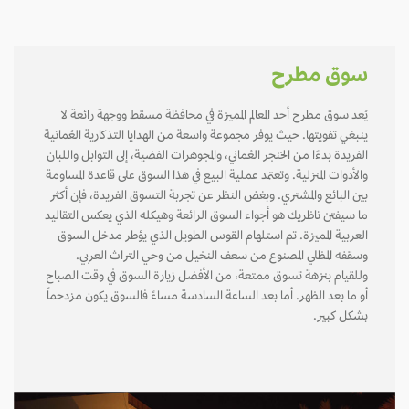
سوق مطرح
يُعد سوق مطرح أحد المعالم المميزة في محافظة مسقط ووجهة رائعة لا
ينبغي تفويتها. حيث يوفر مجموعة واسعة من الهدايا التذكارية العُمانية
الفريدة بدءًا من الخنجر العُماني، والمجوهرات الفضية، إلى التوابل واللبان
والأدوات المنزلية. وتعتمد عملية البيع في هذا السوق على قاعدة المساومة
بين البائع والمشتري. وبغض النظر عن تجربة التسوق الفريدة، فإن أكثر
ما سيفتن ناظريك هو أجواء السوق الرائعة وهيكله الذي يعكس التقاليد
العربية المميزة. تم استلهام القوس الطويل الذي يؤطر مدخل السوق
وسقفه المظلي المصنوع من سعف النخيل من وحي التراث العربي.
وللقيام بنزهة تسوق ممتعة، من الأفضل زيارة السوق في وقت الصباح
أو ما بعد الظهر. أما بعد الساعة السادسة مساءً فالسوق يكون مزدحماً
بشكل كبير.