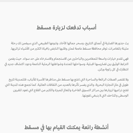
أسباب تدفعك لزيارة مسقط
يث جذورها الضاربة في أعماق التاريخ، وسحر جمالها الأخاذ، وتنوعها الطبيعي الذي سيضمن لك رحلة
مليئة بالمغامرات، توفر محافظة مسقط عاصمة عُمان وقلبها النابض بالحياة الكثير من الأشياء لزائريها.
فهي تقدم خيارات واسعة للمغامرين والباحثين عن الاستجمام والاسترخاء على حد سواء. حيث يضمن
الترابط الوثيق بين تضاريسها الجبلية، وسواحلها الممتدة وشواطئها الرملية الناعمة وجود اكتشاف جديد في
انتظارك في كل زاوية وركن.
ولا تقتصر الصفات الرائعة والساحرة التي تتمتع بها مسقط على مناظرها الآسرة للألباب، فللمدينة تاريخ
طويل في عالم التجارة البحرية، والذي يفسر تأثرها بالعديد من الثقافات العالمية. كما تجمع هذه المدينة التي
تفتح ذراعيها لزوارها بين مراكز التسوق الفاخرة والمعالم المميزة والكثير من القلاع التي تعود للقرون
الوسطى والمتاحف التي لا ينبغي تفويتها.
أنشطة رائعة يمكنك القيام بها في مسقط