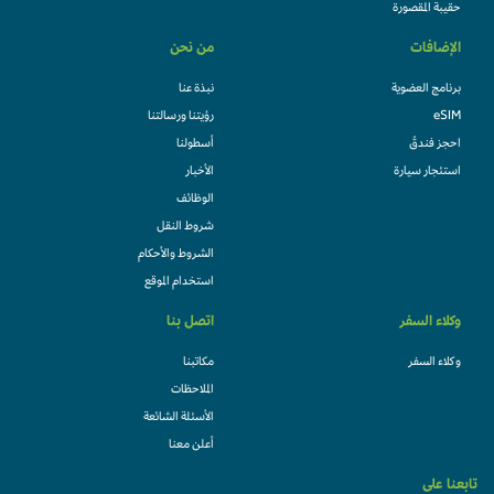
حقيبة المقصورة
الإضافات
من نحن
برنامج العضوية
نبذة عنا
eSIM
رؤيتنا ورسالتنا
احجز فندقً
أسطولنا
استئجار سيارة
الأخبار
الوظائف
شروط النقل
الشروط والأحكام
استخدام الموقع
وكلاء السفر
اتصل بنا
وكلاء السفر
مكاتبنا
الملاحظات
الأسئلة الشائعة
أعلن معنا
تابعنا على