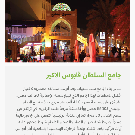
جامع السلطان قابوس الأكبر
استمر بناء الجامع ست سنوات وقد أقيمت مسابقة معمارية لاختيار
أفضل المخططات لهذا الجامع الذي تبلغ سعته الإجمالية 20 ألف مصل.
وقد بُني على مساحة تقدر بـ 416 ألف متر مربع حيث يتسع المصلى
الرئيسي لـ6500 مصل ويأخذ شكلاً مربعاً بقبته المركزية التي ترتفع عن
سطح الفناء بـ 50 متراً، كما إن المئذنة الرئيسية تضفي على الجامع طابعاً
مميزاً. ويربط قمة جدران المصلى والصحن الداخلي شريط محفور عليه
آيات قرآنية بخط الثلث، وتملأ الزخارف الهندسية الإسلامية أطر أقواس