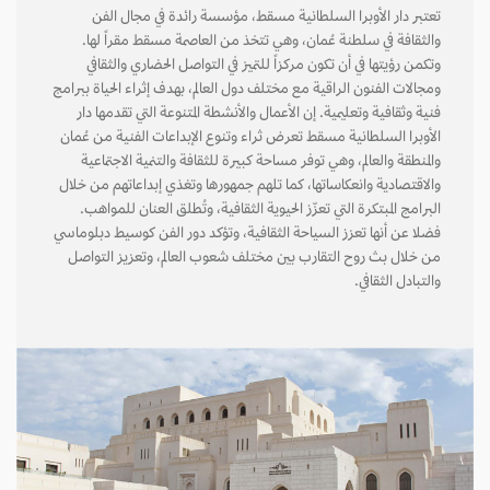
تعتبر دار الأوبرا السلطانية مسقط، مؤسسة رائدة في مجال الفن
والثقافة في سلطنة عُمان، وهي تتخذ من العاصمة مسقط مقراً لها.
وتكمن رؤيتها في أن تكون مركزاً للتميز في التواصل الحضاري والثقافي
ومجالات الفنون الراقية مع مختلف دول العالم، بهدف إثراء الحياة ببرامج
فنية وثقافية وتعليمية. إن الأعمال والأنشطة المتنوعة التي تقدمها دار
الأوبرا السلطانية مسقط تعرض ثراء وتنوع الإبداعات الفنية من عُمان
والمنطقة والعالم، وهي توفر مساحة كبيرة للثقافة والتنمية الاجتماعية
والاقتصادية وانعكاساتها، كما تلهم جمهورها وتغذي إبداعاتهم من خلال
البرامج المبتكرة التي تعزّز الحيوية الثقافية، وتُطلق العنان للمواهب.
فضلا عن أنها تعزز السياحة الثقافية، وتؤكد دور الفن كوسيط دبلوماسي
من خلال بث روح التقارب بين مختلف شعوب العالم، وتعزيز التواصل
والتبادل الثقافي.