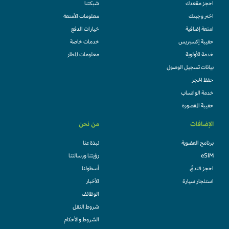
احجز مقعدك
شبكتنا
اختر وجبتك
معلومات الأمتعة
امتعة إضافية
خيارات الدفع
حقيبة إكسبريس
خدمات خاصة
خدمة الأولوية
معلومات المطار
بيانات تسجيل الوصول
حفظ الحجز
خدمة الواتساب
حقيبة المقصورة
الإضافات
من نحن
برنامج العضوية
نبذة عنا
eSIM
رؤيتنا ورسالتنا
احجز فندقً
أسطولنا
استئجار سيارة
الأخبار
الوظائف
شروط النقل
الشروط والأحكام