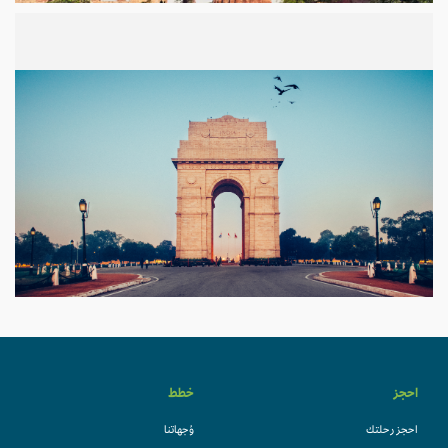
احجز
خطط
احجز رحلتك
وُجهاتنا