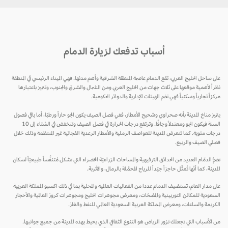
أسباب تدفعك لزيارة الدمام
على ساحل الخليج العربي، تقع الدمام عاصمة المنطقة الشرقية وأهم مدنها. فهي الميناء الرئيسي في المنطقة
نظراً لأهمية موقعها على ثلاث جهات من الخليج العربي ومن الشمال والشرق والجنوب، وتتميز باعتبارها
مركزاً تجارياً وسكنياً فهي تضم الهيئات الإدارية والدوائر الحكومية.
يتميز مناخ المدينة بأنه صحراوي وشحيح الأمطار، ففي فصل الصيف يكون الجو حاراً ورطبًا، أما باقي فصول
السنة فيكون الجو ومعتدلاً وجافًا. وترتفع درجات الحرارة في فصل الصيف وتنخفض في الشتاء إلى 10
درجات مئوية. كما تتعرض المدينة للعواصف الرملية والأمطار الرعدية الفجائية غير المنتظمة وذلك خلال
فصلي الصيف والريبع.
تضمُّ الدمّام العديد من الحدائق الترفيهية والمساحات الزراعيّة الخضراء التي تشكل مُتنفَّساً طبيعيّاً لسكان
المدينة، كما أنّها تُمثِّل حاجزاً جيّداً للرياح المُحمَّلة بالرمال، والأتربة.
على مدار العام، تستضيف الدمام عددا من الفعاليات العالمية والمحلية بما في ذلك اكسبو المملكة العربية
السعودية للمكائن التوربينية والمضخات، ومعرض مجوهرات الخليج ومجوهرات كروز العالمية والأحجار
الكريمة والساعات، ومعرض المملكة العربية السعودية العالمي للنفط والغاز.
من الأسباب التي تجعلك تزور الرياض هو التنوع الثقافي الذي يحيط بهذه المدينة من جميع جوانبها.