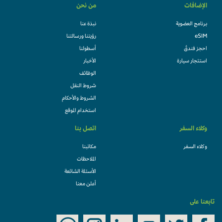
الإضافات
من نحن
برنامج العضوية
نبذة عنا
eSIM
رؤيتنا ورسالتنا
احجز فندقً
أسطولنا
استئجار سيارة
الأخبار
الوظائف
شروط النقل
الشروط والأحكام
استخدام الموقع
وكلاء السفر
اتصل بنا
وكلاء السفر
مكاتبنا
الملاحظات
الأسئلة الشائعة
أعلن معنا
تابعنا على