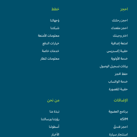
احجز
خطط
احجز رحلتك
وُجهاتنا
احجز مقعدك
شبكتنا
اختر وجبتك
معلومات الأمتعة
امتعة إضافية
خيارات الدفع
حقيبة إكسبريس
خدمات خاصة
خدمة الأولوية
معلومات المطار
بيانات تسجيل الوصول
حفظ الحجز
خدمة الواتساب
حقيبة المقصورة
الإضافات
من نحن
برنامج العضوية
نبذة عنا
eSIM
رؤيتنا ورسالتنا
احجز فندقً
أسطولنا
استئجار سيارة
الأخبار