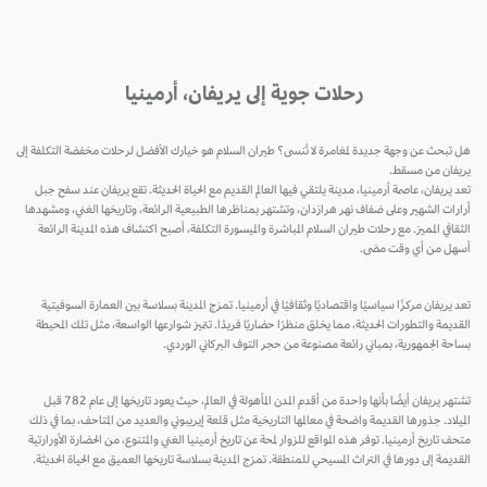
رحلات جوية إلى يريفان، أرمينيا
هل تبحث عن وجهة جديدة لمغامرة لا تُنسى؟ طيران السلام هو خيارك الأفضل لرحلات مخفضة التكلفة إلى
يريفان من مسقط.
تعد يريفان، عاصمة أرمينيا، مدينة يلتقي فيها العالم القديم مع الحياة الحديثة. تقع يريفان عند سفح جبل
أرارات الشهير وعلى ضفاف نهر هرازدان، وتشتهر بمناظرها الطبيعية الرائعة، وتاريخها الغني، ومشهدها
الثقافي المميز. مع رحلات طيران السلام المباشرة والميسورة التكلفة، أصبح اكتشاف هذه المدينة الرائعة
أسهل من أي وقت مضى.
تعد يريفان مركزًا سياسيًا واقتصاديًا وثقافيًا في أرمينيا. تمزج المدينة بسلاسة بين العمارة السوفيتية
القديمة والتطورات الحديثة، مما يخلق منظرًا حضاريًا فريدًا. تتميز شوارعها الواسعة، مثل تلك المحيطة
بساحة الجمهورية، بمباني رائعة مصنوعة من حجر التوف البركاني الوردي.
تشتهر يريفان أيضًا بأنها واحدة من أقدم المدن المأهولة في العالم، حيث يعود تاريخها إلى عام 782 قبل
الميلاد. جذورها القديمة واضحة في معالمها التاريخية مثل قلعة إيريبوني والعديد من المتاحف، بما في ذلك
متحف تاريخ أرمينيا. توفر هذه المواقع للزوار لمحة عن تاريخ أرمينيا الغني والمتنوع، من الحضارة الأورارتية
القديمة إلى دورها في التراث المسيحي للمنطقة. تمزج المدينة بسلاسة تاريخها العميق مع الحياة الحديثة.