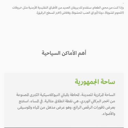
.
وإذا كنت من محبي الطعام، ستقدم لك يريفان العديد من الأطباق التقليدية الأرمنية مثل خروفات
(اللحوم المشوية)، دولما (أوراق العنب المحشوة)، ولافاش (الخبز المسطح الرقيق).
أهم الأماكن السياحية
ساحة الجمهورية
الساحة المركزية للمدينة، المحاطة بالمباني النيوكلاسيكية الكبرى المصنوعة
من الحجر البركاني الوردي، هي نقطة انطلاق مثالية. في المساء، استمتع
بعرض نافورات الرقص الرائع، وهو عرض مذهل من المياه والموسيقى
والأضواء.