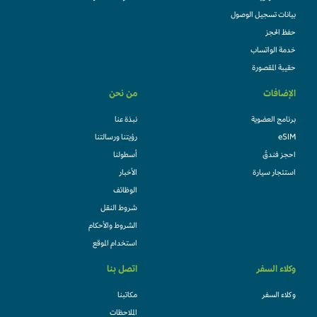
بيانات تسجيل الوصول
حفظ الحجز
خدمة الواتساب
حقيبة المقصورة
الإضافات
من نحن
برنامج العضوية
نبذة عنا
eSIM
رؤيتنا ورسالتنا
احجز فندقً
أسطولنا
استئجار سيارة
الأخبار
الوظائف
شروط النقل
الشروط والأحكام
استخدام الموقع
وكلاء السفر
اتصل بنا
وكلاء السفر
مكاتبنا
الملاحظات