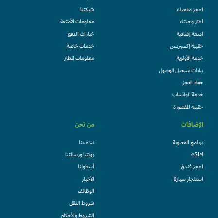
احجز مقعدك
شبكتنا
اختر وجبتك
معلومات الأمتعة
امتعة إضافية
خيارات الدفع
حقيبة إكسبريس
خدمات خاصة
خدمة الأولوية
معلومات المطار
بيانات تسجيل الوصول
حفظ الحجز
خدمة الواتساب
حقيبة المقصورة
الإضافات
من نحن
برنامج العضوية
نبذة عنا
eSIM
رؤيتنا ورسالتنا
احجز فندقً
أسطولنا
استئجار سيارة
الأخبار
الوظائف
شروط النقل
الشروط والأحكام