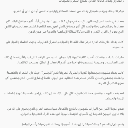
رحلات إلى بغداد، عاصمة العراق. نصائح السفر والمعلومات
نوفر لك رحلة جوية مباشرة إلى بغداد من مسقط لتستمتع بزيارة واحدة من أجمل المدن في العراق.
بغداد هي عاصمة العراق بسكان يبلغ عددهم حوالي 8.1 مليون نسمة، وهي أيضًا أكبر مدينة في البلاد. تقع
بغداد على ضفاف نهر دجلة وتعتبر ثاني أكبر مدينة في العالم العربي بعد القاهرة. تشتهر بغداد بتاريخها الغني
الذي يعود إلى القرن الثامن و كانت مركزًا للثقافة الإسلامية والعربية على مدى قرون.
كانت بغداد خلال تلك الفترة مركزًا هامًا للثقافة والتجارة والفكر في العالم وقد جذبت العلماء والتجار على
حد سواء.
ما زالت بغداد مدينة ذات أهمية ثقافية كبيرة. إنها موطن للعديد من المواقع التاريخية والأثرية، بما في ذلك
قصر العباسيين، ومدرسة المستنصرية (واحدة من أقدم الجامعات في العالم)، ومسجد الكاظمية.
كانت بغداد مشهورة بتجمعاتها الأدبية والفكرية، المعروفة باسم "المجلس"، حيث كان الشعراء والفلاسفة
والعلماء يجتمعون لتبادل الأفكار. تستمر هذه التقاليد حتى اليوم، خاصة في شارع المتنبي، الذي يحتضن أكبر
سوق للكتب في المدينة.
تعد بغداد اليوم مدينة مزدحمة ذات تنوع سكاني عالي. بالإضافة إلى ذلك، يتم إجراء تحسينات ويتم إعادة بناء
المدينة وتحديثها.
تقدم المدينة الكثير من الخيارات للمهتمين بالتاريخ والثقافة. منها متحف العراق الذي يحتوي على آثار من
بلاد ما بين النهرين القديمة إلى الأسواق النابضة بالحيوية التي تقدم الحرف التقليدية والتوابل.
يقدم طيران السلام 3 رحلات مباشرة إلى بغداد أسبوعيًا ويمكنك الحجز مباشرةً عبر الموقعز