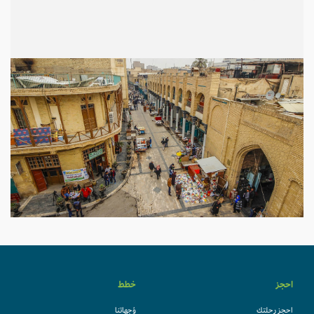
احجز
خطط
احجز رحلتك
وُجهاتنا