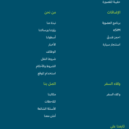
حقيبة المقصورة
الإضافات
من نحن
برنامج العضوية
نبذة عنا
eSIM
رؤيتنا ورسالتنا
احجز فندقً
أسطولنا
استئجار سيارة
الأخبار
الوظائف
شروط النقل
الشروط والأحكام
استخدام الموقع
وكلاء السفر
اتصل بنا
وكلاء السفر
مكاتبنا
الملاحظات
الأسئلة الشائعة
أعلن معنا
تابعنا على