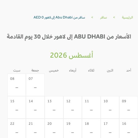
الرئيسية
>
سافر
>
سافر من Abu Dhabi إلى لاهور AED 0
الأسعار من ABU DHABI إلى لاهور خلال 30 يوم القادمة
أغسطس 2026
أحد
اثنين
ثلاثاء
أربعاء
خميس
جمعة
سبت
06
05
04
03
02
08
07
-
-
-
-
-
-
-
15
14
13
12
11
10
09
-
-
-
-
-
-
-
22
21
20
19
18
17
16
-
-
-
-
-
-
-