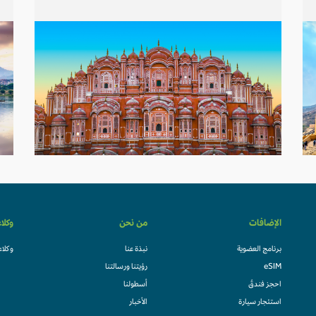
الإضافات
من نحن
وكلا
برنامج العضوية
نبذة عنا
وكلاء
eSIM
رؤيتنا ورسالتنا
احجز فندقً
أسطولنا
استئجار سيارة
الأخبار