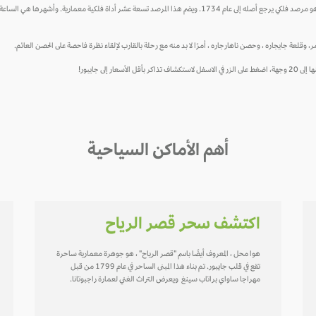
يروي قصر المدينة، محل حواء، قصة أروع عن أفراد العائلة المالكة ، في حين أن جانتار هو مرصد فلكي يرجع أصله إلى عام 1734. ويضم 
، وقلعة جايجاره ، وحصن ناهارجاره ، أمرًا لا بد منه مع رحلة بالقارب لإلقاء نظرة فاحصة على الحصن العائم.
لى جايبور!
أهم الأماكن السياحية
اكتشف سحر قصر الرياح
هوا محل ، المعروف أيضًا باسم "قصر الرياح" ، هو جوهرة معمارية ساحرة
تقع في قلب جايبور. تم بناء هذا المبنى الساحر في عام 1799 من قبل
مهراجا ساواي براتاب سينغ ويعرض التراث الغني لعمارة راجبوتانا.