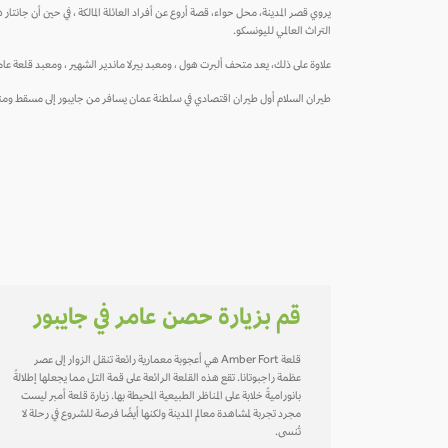
التراث العالمي لليونسكو.
علاوة على ذلك، يعد متحف ألبرت هول ، ومعبد بيرلا ماندير الشهير ، ومعبد قلعة عامر
طيران السلام أول طيران اقتصادي في سلطنة عمان يسافر من جايبور إلى مسقط ومنها إلى 20 وجهة، اضغط على الزر في الاسفل لاستكشاف تذاكر بأقل الأسعار إ
قم بزيارة حصن عامر في جايبور
قلعة Amber Fort هي أعجوبة معمارية رائعة تنقل الزوار إلى عصر
عظمة راجبوتانا. تقع هذه القلعة الرائعة على قمة التل مما يجعلها إطلالةً
بانوراميةً خلابة على المناظر الطبيعية المحيطة بها. زيارة قلعة أمبر ليست
مجرد تجربة لمشاهدة معالم المدينة ولكنها أيضًا فرصة للشروع في رحلة لا
تُنسى.