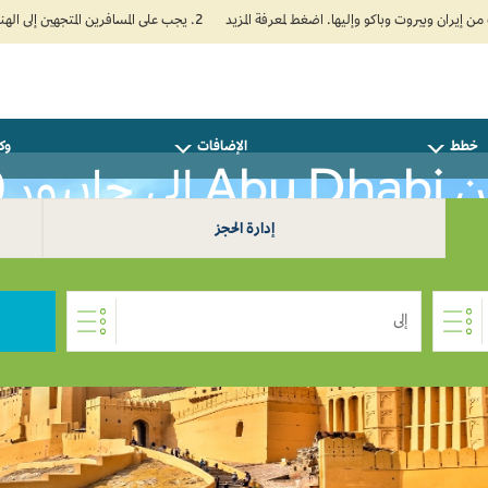
2. يجب على المسافرين المتجهين إلى الهند تعبئة نموذج الإقرار الصحي الذاتي (Air Suvidha) الإلزامي قبل موعد الوصول بـ 24 ساعة على الأقل. اضغط هنا للدخول إلى بوابة Air Suvidha.
خطط
الإضافات
وكل
ور AED 0
إدارة الحجز
إلى