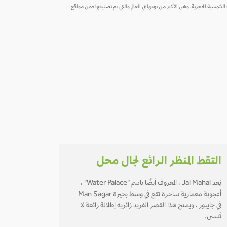
هذا المرصد تسعة عشر أداة فلكية معمارية. وأشهرها هي الساعة الشمسية الحجرية، وهي الأكبر من نوعها في العالم والتي تم تصنيفها ضمن مواقع
التقط المنظر الرائع لجال محل
يُعد Jal Mahal ، المعروف أيضًا باسم "Water Palace" ،
أعجوبة معمارية ساحرة تقع في وسط بحيرة Man Sagar
في جايبور ، ويمنح هذا القصر الفريد زائريه إطلالة رائعة لا
تُنسى.