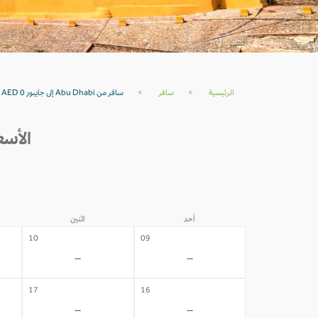
الرئيسية
>
سافر
>
سافر من Abu Dhabi إلى جايبور AED 0
الأسعار من ABU DHABI 
أحد
اثنين
10
09
-
-
17
16
-
-