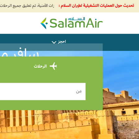
تحديث حول العمليات التشغيلية لطيران السلام :
SalamAir
احجز
سافر من Abu Dhabi إلى جايب
الرحلات
من