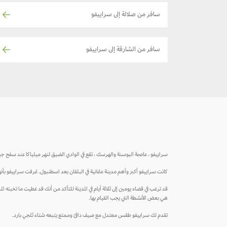
سافر من صلالة إلى سراييفو
سافر من الشارقة إلى سراييفو
سراييفو ، عاصمة البوسنة والهرسك ، تقع في الوادي الضيق لنهر ميلياكا عند سفح ج
كانت سراييفو أكبر وأهم مدينة عثمانية في البلقان بعد اسطنبول. عُرفت سراييفو بأنه
قد ترغب في قضاء يومين إلى ثلاثة أيام في المدينة للتأكد من أنك قد غطيت ما تخبئه ا
هي بعض الأنشطة التي يجب القيام بها.
تقدم لك سراييفو طقس معتدل مع صيف دافئ وممتع يتبعه شتاء ثلجي بارد.