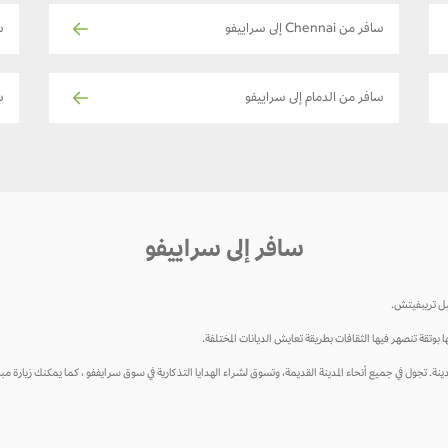
سافر من Chennai إلى سراييفو
ساف
سافر من الدمام إلى سراييفو
ساف
سافر إلى سراييفو
بل تريبفيتش.
ا بوتقة تنصهر فيها الثقافات بطريقة تعايش الديانات المختلفة.
لمدينة. تجول في جميع أنحاء المدينة القديمة، وتسوق لشراء الهدايا التذكارية في سوق سرايففو ، كما يمكنك زيارة