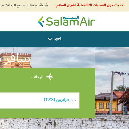
تحديث حول العمليات التشغيلية لطيران السلام :
SalamAir
احجز
سافر من
الرحلات
من