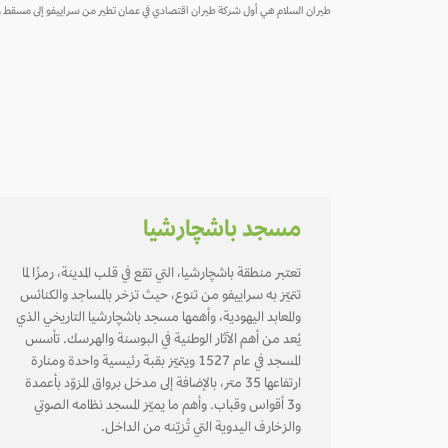
طيران السلام هي أول شركة طيران اقتصادي في عمان تطير من سراييفو إلى مسقط وما بعدها إلى أكثر من 20 وجهة ، انقر أدناه لا
مسجد باشچارشيا
تعتبر منطقة باشچارشيا، التي تقع في قلب المدينة، رمزًا لما
تتميّز به سراييفو من تنوع، حيث تزخر بالمساجد والكنائس
والمعابد اليهودية، وأهمها مسجد باشچارشيا التاريخي الذي
يُعد من أهم الآثار الوطنية في البوسنة والهرسك. تأسس
المسجد في عام 1527 ويتميّز بقبة رئيسية واحدة ومنارة
ارتفاعها 35 متر، بالإضافة إلى مدخل برواق المزوّد بأعمدة
و3 أقواس وقباب. وأهم ما يميّز المسجد نظامه الصوتي
والزخارف اليدوية التي تُزيّنه من الداخل.