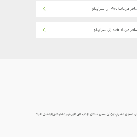
ر من Phuket إلى سراييفو
ر من Beirut إلى سراييفو
 مبنى السوق القديم دون أن تنسى مناطق الجذب على طول نهر ملجيكا وزيارة نفق الحياة