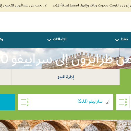
2. يجب على المسافرين المتجهين إلى الهند تعبئة نموذج الإقرار الصحي الذاتي (Air Suvidha) الإلزامي قبل موعد الوصول بـ 24 ساعة على الأقل. اضغط هنا للدخول إلى بوابة Air Suvidha.
خطط
الإضافات
وكل
 طرابزون إلى سراييفو USD 0
إدارة الحجز
إلى