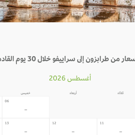
عار من طرابزون إلى سراييفو خلال 30 يوم القادمة
أغسطس 2026
ثلاثاء
أربعاء
خميس
05
04
06
-
-
-
13
12
11
-
-
-