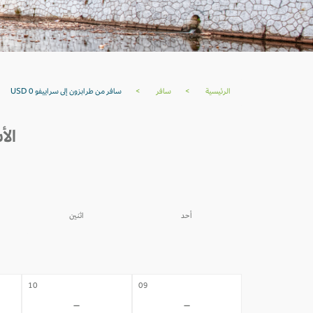
الرئيسية
>
سافر
>
سافر من طرابزون إلى سراييفو USD 0
الأس
أحد
اثنين
03
02
-
-
10
09
-
-