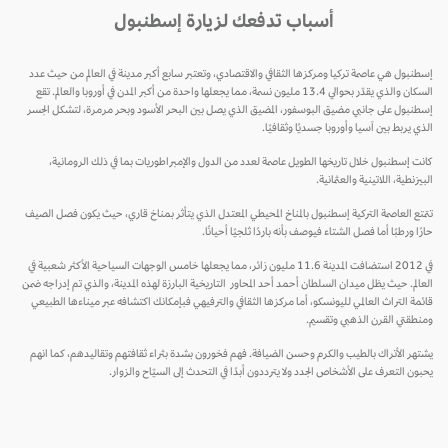
أسباب تدفعك لزيارة إسطنبول
إسطنبول هي عاصمة تركيا ومركزها الثقافي والاقتصادي، وتعتبر سابع أكبر مدينة في العالم من حيث عدد
السكان والذي يقدّر بحوالي 13.4 مليون نسمة، مما يجعلها واحدة من أكبر المدن في أوروبا والعالم. تقع
إسطنبول على جانبي مضيق البوسفور، المضيق الذي يصل بين البحر الأسود وبحر مرمرة، لتشكل الجسر
الذي يربط بين آسيا وأوروبا جسديًا وثقافيًا.
كانت إسطنبول خلال تاريخها الطويل عاصمة لعدد من الدول والإمبراطوريات بما في ذلك الرومانية،
البيزنطية، اللاتينية والعثمانية.
تتمتع العاصمة التركية إسطنبول بالمناخ المحيطي المعتدل الذي يتأثر بمناخ قاري، حيث يكون فصل الصيف
حارًا ورطبًا أما فصل الشتاء فيوصف بأنه باردًا ثلجيًا أحيانًا.
في 2012 استضافت المدينة 11.6 مليون زائر، مما يجعلها خامس الوجهات السياحية الأكثر شعبية في
العالم. حيث يظل ميدان السلطان أحمد أحد المحاور التاريخية البارزة لهذه المدينة، والذي تم إدراجه ضمن
قائمة التراث العالمي لليونسكو، أما مركزها الثقافي والترفيهي فبإمكانك اكتشافه عبر ميناءها الطبيعي
ومنطقتي القرن الذهبي وتقسيم.
يشتهر الأتراك بالطيب والكرم وحسن الضيافة. فهم فخورون بشدة بثراء ثقافتهم وتقاليدهم، كما انهم
يحبون التعرف على الأشخاص الجدد ولا يترددون أبدًا في التحدث إلى السيّاح والزوار.