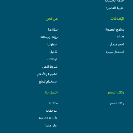
خدمة الواتساب
حقيبة المقصورة
الإضافات
من نحن
برنامج العضوية
نبذة عنا
eSIM
رؤيتنا ورسالتنا
احجز فندقً
أسطولنا
استئجار سيارة
الأخبار
الوظائف
شروط النقل
الشروط والأحكام
استخدام الموقع
وكلاء السفر
اتصل بنا
وكلاء السفر
مكاتبنا
الملاحظات
الأسئلة الشائعة
أعلن معنا