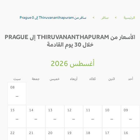
الرئيسية
>
سافر
>
سافر من Thiruvananthapuram إلى Prague 0
الأسعار من THIRUVANANTHAPURAM إلى PRAGUE
خلال 30 يوم القادمة
أغسطس 2026
أحد
اثنين
ثلاثاء
أربعاء
خميس
جمعة
سبت
07
06
05
04
03
02
08
-
-
-
-
-
-
-
15
14
13
12
11
10
09
-
-
-
-
-
-
-
22
21
20
19
18
17
16