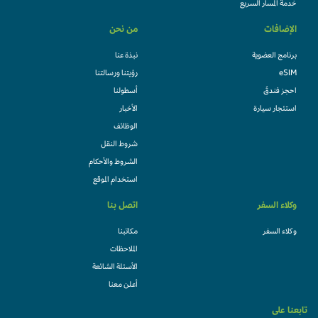
خدمة المسار السريع
الإضافات
من نحن
برنامج العضوية
نبذة عنا
eSIM
رؤيتنا ورسالتنا
احجز فندقً
أسطولنا
استئجار سيارة
الأخبار
الوظائف
شروط النقل
الشروط والأحكام
استخدام الموقع
وكلاء السفر
اتصل بنا
وكلاء السفر
مكاتبنا
الملاحظات
الأسئلة الشائعة
أعلن معنا
تابعنا على