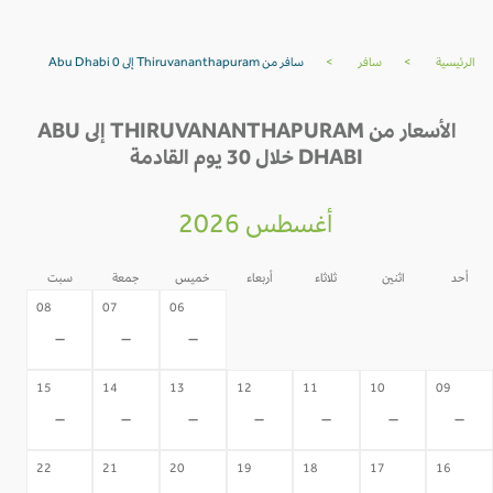
الرئيسية
>
سافر
>
سافر من Thiruvananthapuram إلى Abu Dhabi 0
الأسعار من THIRUVANANTHAPURAM إلى ABU
DHABI خلال 30 يوم القادمة
أغسطس 2026
أحد
اثنين
ثلاثاء
أربعاء
خميس
جمعة
سبت
05
04
03
02
08
07
06
-
-
-
-
-
-
-
15
14
13
12
11
10
09
-
-
-
-
-
-
-
22
21
20
19
18
17
16