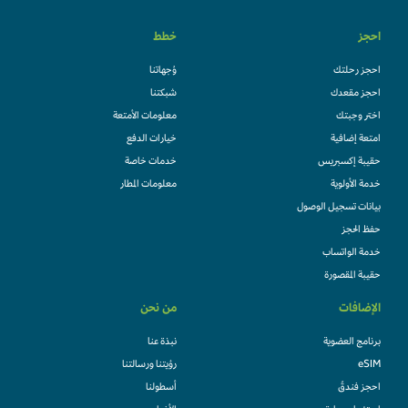
احجز
خطط
احجز رحلتك
وُجهاتنا
احجز مقعدك
شبكتنا
اختر وجبتك
معلومات الأمتعة
امتعة إضافية
خيارات الدفع
حقيبة إكسبريس
خدمات خاصة
خدمة الأولوية
معلومات المطار
بيانات تسجيل الوصول
حفظ الحجز
خدمة الواتساب
حقيبة المقصورة
الإضافات
من نحن
برنامج العضوية
نبذة عنا
eSIM
رؤيتنا ورسالتنا
احجز فندقً
أسطولنا