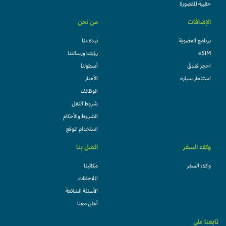
حقيبة المقصورة
الإضافات
من نحن
برنامج العضوية
نبذة عنا
eSIM
رؤيتنا ورسالتنا
احجز فندقً
أسطولنا
استئجار سيارة
الأخبار
الوظائف
شروط النقل
الشروط والأحكام
استخدام الموقع
وكلاء السفر
اتصل بنا
وكلاء السفر
مكاتبنا
الملاحظات
الأسئلة الشائعة
أعلن معنا
تابعنا على