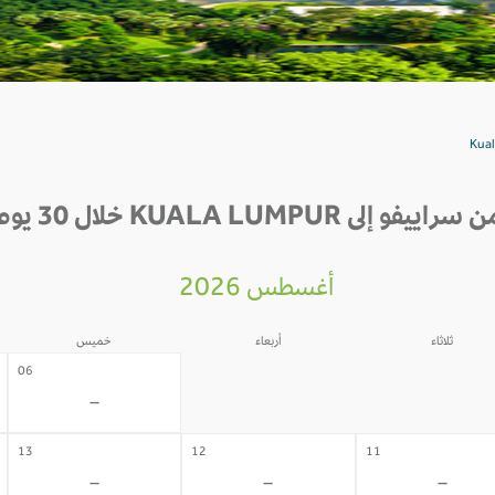
لى KUALA LUMPUR خلال 30 يوم القادمة
أغسطس 2026
ثلاثاء
أربعاء
خميس
05
04
06
-
-
-
13
12
11
-
-
-