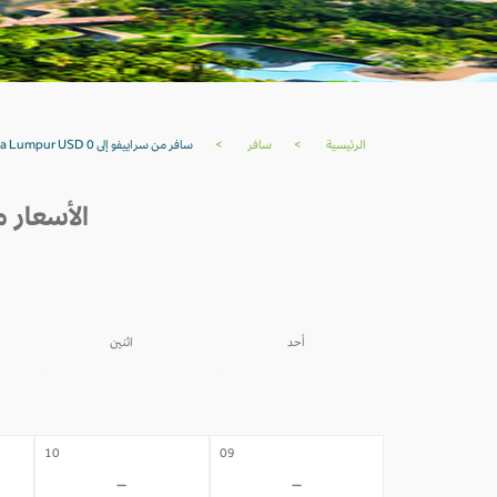
الرئيسية
>
سافر
>
سافر من سراييفو إلى Kuala Lumpur USD 0
الأسعار من سراييفو إ
أحد
اثنين
03
02
-
-
10
09
-
-