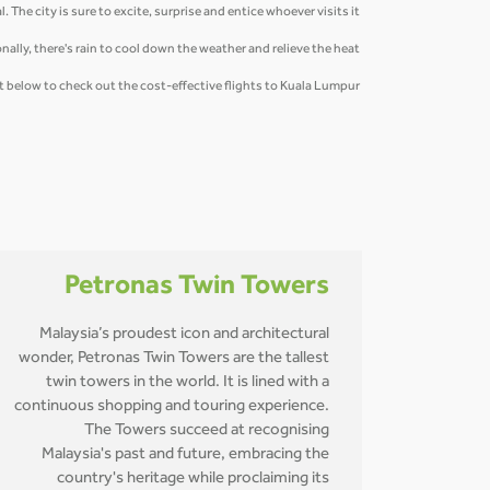
It is no wonder that Kuala Lumpur has been constantly ranked as a ‘top 10 city destination’ in the world by Euromonitor International. The city is sure to excite, surprise and entice whoever visits it.
The city’s weather is perfect for lightweight clothing and drink lots of water for a fun-filled day exploring this bright and sunny city. Occasionally, there's rain to cool down the weather and relieve the heat.
SalamAir operates two direct flights to Kuala Lumpur each week, use the widget below to check out the cost-effective flights to Kuala Lumpur!
Petronas Twin Towers
Malaysia’s proudest icon and architectural
wonder, Petronas Twin Towers are the tallest
twin towers in the world. It is lined with a
continuous shopping and touring experience.
The Towers succeed at recognising
Malaysia's past and future, embracing the
country's heritage while proclaiming its