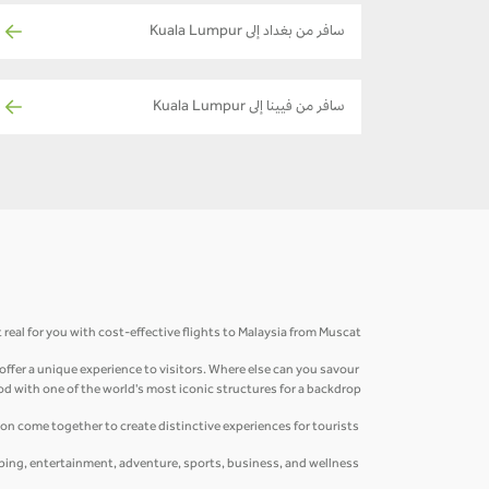
سافر من بغداد إلى Kuala Lumpur
سافر من فيينا إلى Kuala Lumpur
 real for you with cost-effective flights to Malaysia from Muscat.
offer a unique experience to visitors. Where else can you savour
od with one of the world's most iconic structures for a backdrop.
Filled with Malaysian hospitality, in this much-loved destination, fun and world-class sophistication come together to create distinctive experiences for tourists.
Kuala Lumpur, the main gateway to Malaysia has a variety of attractions ranging from culture, heritage, places of interest, shopping, entertainment, adventure, sports, business, and wellness.