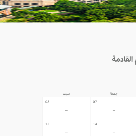
جمعة
سبت
08
07
-
-
15
14
-
-