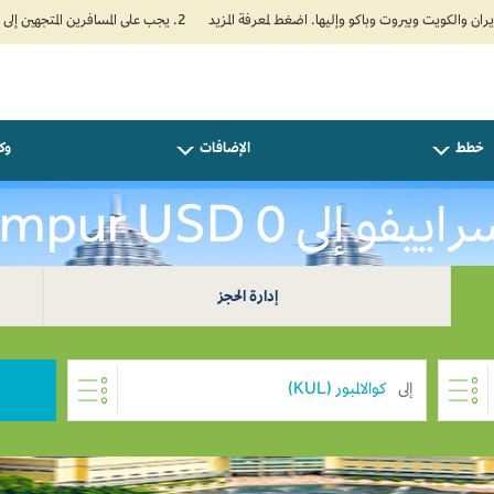
2. يجب على المسافرين المتجهين إلى الهند تعبئة نموذج الإقرار الصحي الذاتي (Air Suvidha) الإلزامي قبل موعد الوصول بـ 24 ساعة على الأقل. اضغط هنا للدخول إلى بوابة Air Suvidha.
خطط
الإضافات
وكل
 Kuala Lumpur USD 0
إدارة الحجز
إلى