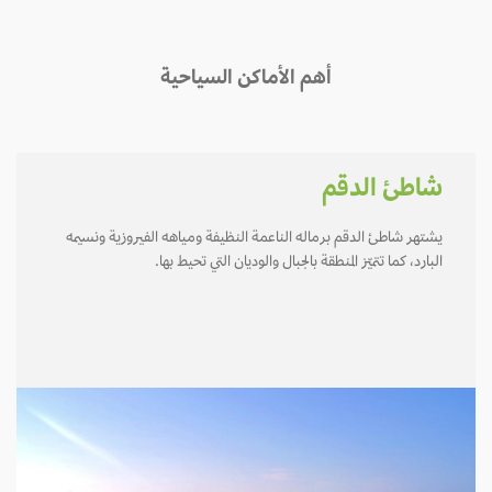
أهم الأماكن السياحية
شاطئ الدقم
يشتهر شاطئ الدقم برماله الناعمة النظيفة ومياهه الفيروزية ونسيمه
البارد، كما تتميّز المنطقة بالجبال والوديان التي تحيط بها.