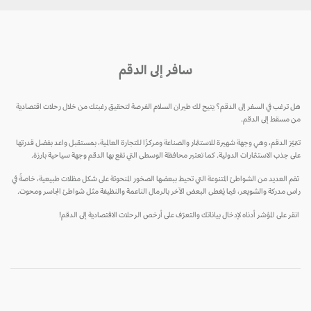
سافر إلى الدقم
هل ترغب في السفر إلى الدقم؟ يتيح لك طيران السلام الفرصة لتحقيق رغبتك من خلال رحلات اقتصادية
من مسقط إلى الدقم.
تتميّز الدقم، وهي وجهة شهيرة للاستثمار والصناعة ومركزًا للتجارة العالمية، بمستقبل واعد بفضل قدرتها
على جذب الاستثمارات الدولية. كما تعتبر محافظة الوسطى التي تقع بها الدقم وجهة سياحية بارزة.
تضم العديد من الشواطئ المتنوعة التي تحيط ببعضها الصخور المنحوتة على شكل مظلات طبيعية، خاصةً في
راس مدركة والشويعر، فيما يُغطى البعض الآخر بالرمال الناعمة والنظيفة مثل شواطئ الجاسر ومحوت.
انقر على المؤشر أدناه لإدخال بياناتك والتعرّف على أرخص الرحلات الاقتصادية إلى الدقم!