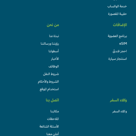
خدمة الواتساب
حقيبة المقصورة
الإضافات
من نحن
برنامج العضوية
نبذة عنا
eSIM
رؤيتنا ورسالتنا
احجز فندقً
أسطولنا
استئجار سيارة
الأخبار
الوظائف
شروط النقل
الشروط والأحكام
استخدام الموقع
وكلاء السفر
اتصل بنا
وكلاء السفر
مكاتبنا
الملاحظات
الأسئلة الشائعة
أعلن معنا