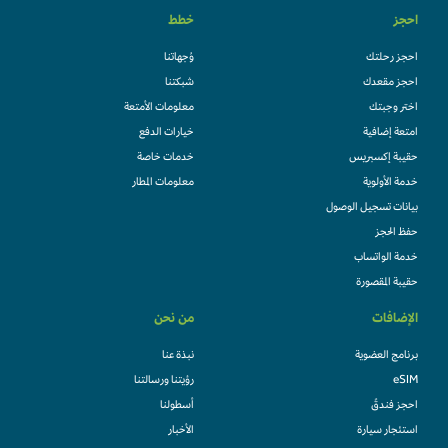
احجز
خطط
احجز رحلتك
وُجهاتنا
احجز مقعدك
شبكتنا
اختر وجبتك
معلومات الأمتعة
امتعة إضافية
خيارات الدفع
حقيبة إكسبريس
خدمات خاصة
خدمة الأولوية
معلومات المطار
بيانات تسجيل الوصول
حفظ الحجز
خدمة الواتساب
حقيبة المقصورة
الإضافات
من نحن
برنامج العضوية
نبذة عنا
eSIM
رؤيتنا ورسالتنا
احجز فندقً
أسطولنا
استئجار سيارة
الأخبار