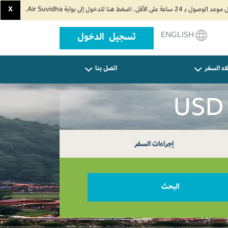
3. تنبيه للمسافرين: اعتبارًا من 06 سبتمبر 2026، ستُشغّل جميع رحلات طيران السلام من وإلى مطار الملك عبدالعزيز الدولي (جدة) عبر المبنى رقم 4 بدلًا من الصالة الشمالية. يُرجى التوجه مباشرةً إلى المبنى رقم 4 لإتمام إجراءات السفر.
X
ENGLISH
تسجيل الدخول
اء السفر
اتصل بنا
إجراءات السفر
البحث