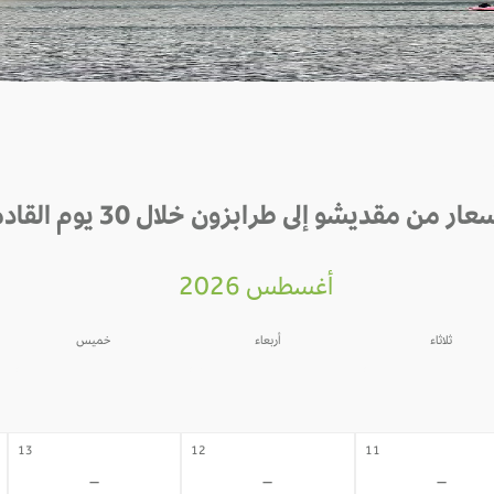
عار من مقديشو إلى طرابزون خلال 30 يوم القادمة
أغسطس 2026
ثلاثاء
أربعاء
خميس
06
05
04
-
-
-
13
12
11
-
-
-