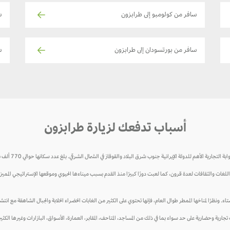
سافر من كولومبو إلى طرابزون
س
سافر من بورتسودان إلى طرابزون
ساف
أسباب تدفعك لزيارة طرابزون
نية جنوب شرق البلاد والقوقاز في الشمال الشرقي. بلغ عدد سكانها حوالي 770 ألف نسمة في العام 2015، أما مساحتها فتقدّر بـ 4666 كيلومتر مربع.
للغات والثقافات لعدة قرون، كما لعبت دورًا كبيرًا منذ القدم بسبب ميناءها الحيوي وموقعها الإستراتيجي المميز. 
ا لمناخها الممطر طوال العام، فإنها تحتوي على الكثير من الغابات الخضراء الخلابة والجبال الشاهقة مع انتشار العد
ات تجارية وحضارية على حد سواء بما في ذلك من المساجد، المتاحف، المقابر، العمارة، الأسواق، البازارات وغيرها الكثير