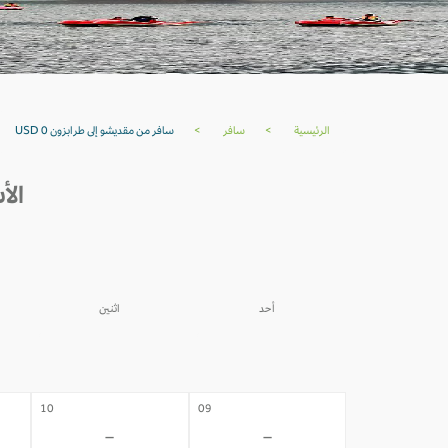
الرئيسية
>
سافر
>
سافر من مقديشو إلى طرابزون USD 0
الأس
أحد
اثنين
03
02
-
-
10
09
-
-