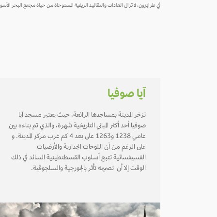
في طرابزون، لا تزال العادات والتقاليد الريفية المستوحاة من حياة مجتمع البحر الأسود
آيا صوفيا
تزخر المدينة بمساجدها الرائعة، حيث يعتبر مسجد آيا
صوفيا أحد أكثر المباني التاريخية شهرة، والذي تم بناءه بين
عامي 1238 و1263 على بعد 4 كم غرب مركز المدينة. و
على الرغم من أن اللوحات الجدارية والأرضيات
الفسيفسائية تتبع أسلوب القسطنطينية السائد في ذلك
الوقت إلا أن تصميمه تأثر بالجورجية والسلجوقية.