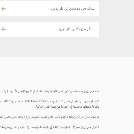
سافر من مومباي إلى طرابزون
سافر من دكا إلى طرابزون
تعد طرابزون واحدة من أكبر المدن التركية ومنطقة شمال شرق البحر الأسود. إنها البوابة التجارية الأهم للدولة الإيرا
تقع طرابزون على طريق الحرير التاريخي، حيث شكّلت نقطة التقاء للأديان والتقاليد وا
بثقافة تجعلها مختلفة إلى حد ما عن بقية المدن التركية.
يوصف مناخ طرابزون بأنه دافئ ورطب خلال فصل الصيف، بارد وجاف خلال فصل الشتاء. ونظرً
لا تزال طرابزون مركزًا للتجارة والثقافة في الآونة الأخيرة، نظرًا لما تزخر به من مقوم