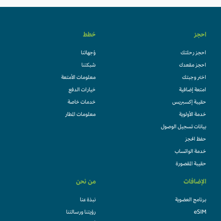
احجز
خطط
احجز رحلتك
وُجهاتنا
احجز مقعدك
شبكتنا
اختر وجبتك
معلومات الأمتعة
امتعة إضافية
خيارات الدفع
حقيبة إكسبريس
خدمات خاصة
خدمة الأولوية
معلومات المطار
بيانات تسجيل الوصول
حفظ الحجز
خدمة الواتساب
حقيبة المقصورة
الإضافات
من نحن
برنامج العضوية
نبذة عنا
eSIM
رؤيتنا ورسالتنا