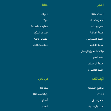
احجز
خطط
احجز رحلتك
وُجهاتنا
احجز مقعدك
شبكتنا
اختر وجبتك
معلومات الأمتعة
امتعة إضافية
خيارات الدفع
حقيبة إكسبريس
خدمات خاصة
خدمة الأولوية
معلومات المطار
بيانات تسجيل الوصول
حفظ الحجز
خدمة الواتساب
حقيبة المقصورة
الإضافات
من نحن
برنامج العضوية
نبذة عنا
eSIM
رؤيتنا ورسالتنا
احجز فندقً
أسطولنا
استئجار سيارة
الأخبار