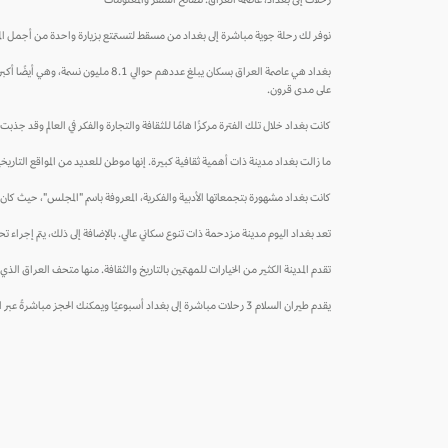
رحلات إلى بغداد، عاصمة العراق. نصائح السفر والمعلومات
نوفر لك رحلة جوية مباشرة إلى بغداد من مسقط لتستمتع بزيارة واحدة من أجمل الم
بغداد هي عاصمة العراق بسكان يبلغ ع
على مدى قرون.
كانت بغداد خلال تلك الفترة مركزًا هامًا للثقافة والتجارة والفكر في العالم وقد جذب
ما زالت بغداد مدينة ذات أهمية ثقافية كبيرة. إنها موطن للعديد من المواقع التاري
كانت بغداد مشهورة بتجمعاتها الأدبية والفكرية، المعروفة باسم "المجلس"، حيث كان ا
تعد بغداد اليوم مدينة مزدحمة ذات تنوع سكاني عالي. بالإضافة إلى ذلك، يتم إجراء تحس
تقدم المدينة الكثير من الخيارات للمهتمين بالتاريخ والثقافة. منها متحف العراق الذي ي
يقدم طيران السلام 3 رحلات مباشرة إلى بغداد أسبوعيًا ويمكنك الحجز مباشرةً عبر الموقعز