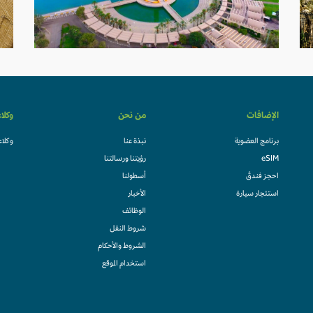
الإضافات
من نحن
وكلا
برنامج العضوية
نبذة عنا
وكلاء
eSIM
رؤيتنا ورسالتنا
احجز فندقً
أسطولنا
استئجار سيارة
الأخبار
الوظائف
شروط النقل
الشروط والأحكام
استخدام الموقع