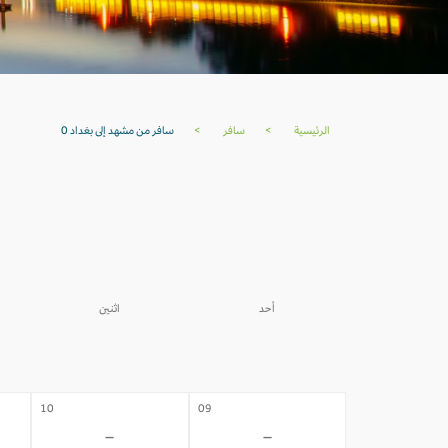
الرئيسية
>
سافر
>
سافر من مشهد إلى بغداد 0
ا
أحد
اثنين
03
02
-
-
10
09
-
-