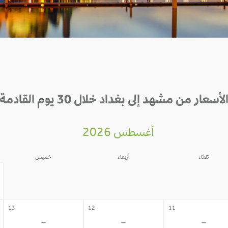
لأسعار من مشهد إلى بغداد خلال 30 يوم القادمة
أغسطس 2026
ثلاثاء
أربعاء
خميس
06
05
04
-
-
-
13
12
11
-
-
-