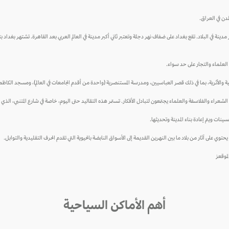
دن في العراق.
ددهم حوالي 8.1 مليون نسمة، وهي أيضًا أكبر مدينة في البلاد. تقع بغداد على ضفاف نهر دجلة وتعتبر ثاني أكبر مدينة في العالم العربي بعد القاه
ت العلماء والتجار على حد سواء.
خية والأثرية، بما في ذلك قصر العباسيين، ومدرسة المستنصرية (واحدة من أقدم الجامعات في العالم)، ومسجد الكاظم
لشعراء والفلاسفة والعلماء يجتمعون لتبادل الأفكار. تستمر هذه التقاليد حتى اليوم، خاصة في شارع المتنبي، الذي
ينات ويتم إعادة بناء المدينة وتحديثها.
حتوي على آثار من بلاد ما بين النهرين القديمة إلى الأسواق النابضة بالحيوية التي تقدم الحرف التقليدية والتوابل.
أهم الأماكن السياحية