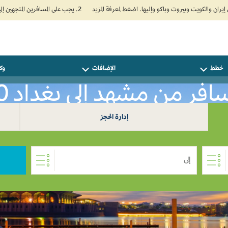
2. يجب على المسافرين المتجهين إلى الهند تعبئة نموذج الإقرار الصحي الذاتي (Air Suvidha) الإلزامي قبل موعد الوصول بـ 24 ساعة على الأقل. اضغط هنا للدخول إلى بوابة Air Suvidha.
خطط
الإضافات
وكل
افر من مشهد إلى بغداد 0
إدارة الحجز
إلى