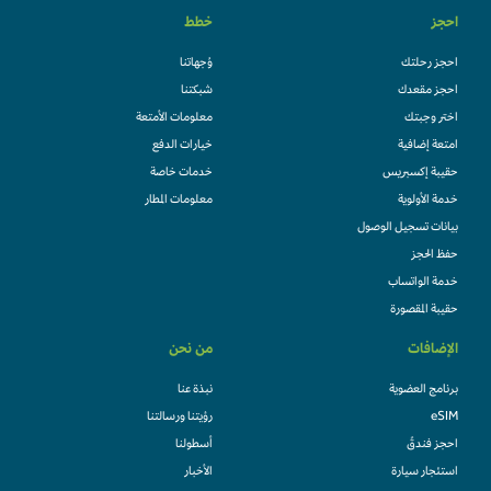
احجز
خطط
احجز رحلتك
وُجهاتنا
احجز مقعدك
شبكتنا
اختر وجبتك
معلومات الأمتعة
امتعة إضافية
خيارات الدفع
حقيبة إكسبريس
خدمات خاصة
خدمة الأولوية
معلومات المطار
بيانات تسجيل الوصول
حفظ الحجز
خدمة الواتساب
حقيبة المقصورة
الإضافات
من نحن
برنامج العضوية
نبذة عنا
eSIM
رؤيتنا ورسالتنا
احجز فندقً
أسطولنا
استئجار سيارة
الأخبار