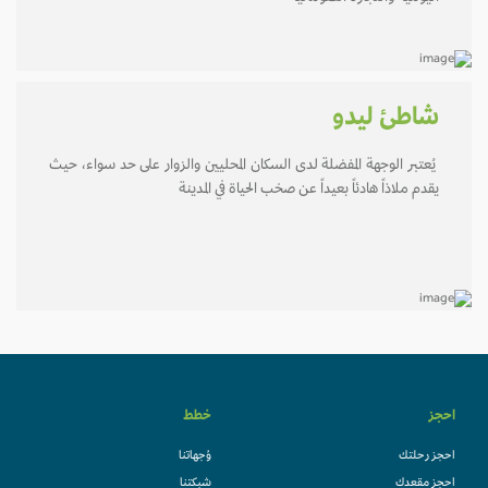
شاطئ ليدو
يُعتبر الوجهة المفضلة لدى السكان المحليين والزوار على حد سواء، حيث
يقدم ملاذاً هادئاً بعيداً عن صخب الحياة في المدينة
احجز
خطط
احجز رحلتك
وُجهاتنا
احجز مقعدك
شبكتنا