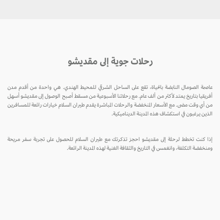
رحلات جوية إلى مقديشو
عاصمة الصومال النابضة بالحياة، تقع على الساحل الشرقي للمحيط الهندي. هي واحدة من أقدم مدن
أفريقيا بتاريخ يمتد لأكثر من ألف عام. مع رحلاتنا الأسبوعية من مسقط أصبح الوصول إلى مقديشو أسهل
من أي وقت مضى. مع الأسعار المنخفضة والرحلات المباشرة يقدم طيران السلام خيارات رائعة للمسافرين
الذين يرغبون في استكشاف هذه المدينة الديناميكية.
إذا كنت تخطط لرحلة إلى مقديشو احجز تذكرتك مع طيران السلام للحصول على تجربة سفر مريحة
ومنخفضة التكلفة، وانغمس في التاريخ والثقافة الغنية لهذه المدينة الرائعة.