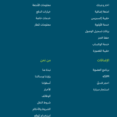
اختر وجبتك
معلومات الأمتعة
امتعة إضافية
خيارات الدفع
حقيبة إكسبريس
خدمات خاصة
خدمة الأولوية
معلومات المطار
بيانات تسجيل الوصول
حفظ الحجز
خدمة الواتساب
حقيبة المقصورة
الإضافات
من نحن
برنامج العضوية
نبذة عنا
eSIM
رؤيتنا ورسالتنا
احجز فندقً
أسطولنا
استئجار سيارة
الأخبار
الوظائف
شروط النقل
الشروط والأحكام
استخدام الموقع