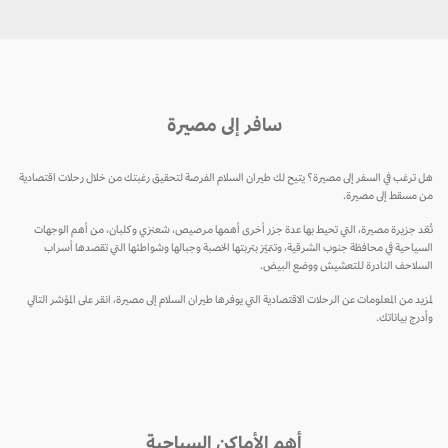
سافر إلى مصيرة
هل ترغب في السفر إلى مصيرة؟ يتيح لك طيران السلام الفرصة لتحقيق رغبتك من خلال رحلات اقتصادية
من مسقط إلى مصيرة.
تُعّد جزيرة مصيرة، التي تحيط بها عدة جزر أخرى أهمها مرصيص، شعنزي وكلبان، من أهم الوجهات
السياحية في محافظة جنوب الشرقية، وتتميّز بتربتها الخصبة وجبالها وشواطئها التي تقصدها أسراب
السلاحف النادرة للتعشيش ووضع البيض.
لمزيد من المعلومات عن الرحلات الاقتصادية التي يوفرها طيران السلام إلى مصيرة، انقر على المؤشر التالي
وأدرج بياناتك.
أهم الأماكن السياحية