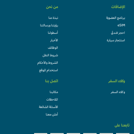
الإضافات
من نحن
برنامج العضوية
نبذة عنا
eSIM
رؤيتنا ورسالتنا
احجز فندقً
أسطولنا
استئجار سيارة
الأخبار
الوظائف
شروط النقل
الشروط والأحكام
استخدام الموقع
وكلاء السفر
اتصل بنا
وكلاء السفر
مكاتبنا
الملاحظات
الأسئلة الشائعة
أعلن معنا
تابعنا على