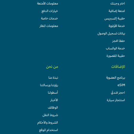
اختر وجبتك
معلومات الأمتعة
امتعة إضافية
خيارات الدفع
حقيبة إكسبريس
خدمات خاصة
خدمة الأولوية
معلومات المطار
بيانات تسجيل الوصول
حفظ الحجز
خدمة الواتساب
حقيبة المقصورة
الإضافات
من نحن
برنامج العضوية
نبذة عنا
eSIM
رؤيتنا ورسالتنا
احجز فندقً
أسطولنا
استئجار سيارة
الأخبار
الوظائف
شروط النقل
الشروط والأحكام
استخدام الموقع