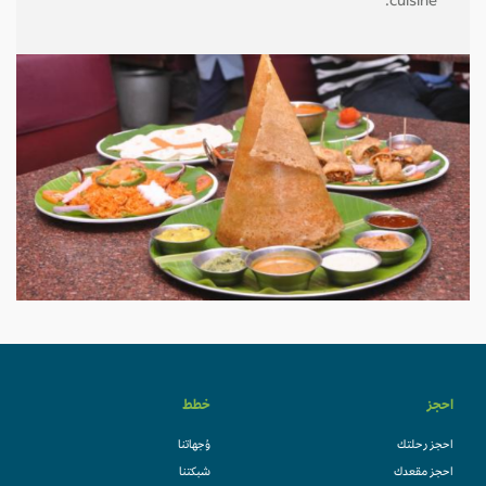
cuisine.
احجز
خطط
احجز رحلتك
وُجهاتنا
احجز مقعدك
شبكتنا