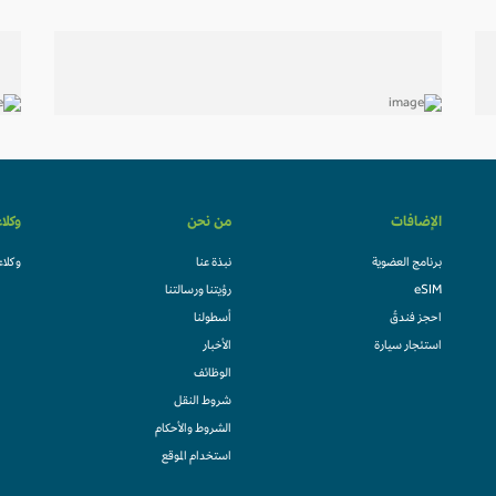
الإضافات
من نحن
وكلا
برنامج العضوية
نبذة عنا
وكلاء
eSIM
رؤيتنا ورسالتنا
احجز فندقً
أسطولنا
استئجار سيارة
الأخبار
الوظائف
شروط النقل
الشروط والأحكام
استخدام الموقع