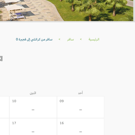
الرئيسية
>
سافر
>
سافر من كراتشي إلى فجيرة 0
ال
أحد
اثنين
10
09
-
-
17
16
-
-