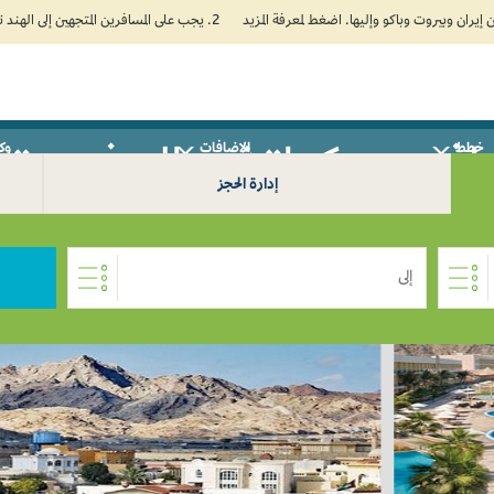
2. يجب على المسافرين المتجهين إلى الهند تعبئة نموذج الإقرار الصحي الذاتي (Air Suvidha) الإلزامي قبل موعد الوصول بـ 24 ساعة على الأقل. اضغط هنا للدخول إلى بوابة Air Suvidha.
خطط
الإضافات
وكل
فر من كراتشي إلى فجيرة 0
إدارة الحجز
إلى