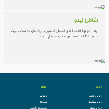
شاطئ ليدو
يُعتبر الوجهة المفضلة لدى السكان المحليين والزوار على حد سواء، حيث
يقدم ملاذاً هادئاً بعيداً عن صخب الحياة في المدينة
احجز
خطط
احجز رحلتك
وُجهاتنا
احجز مقعدك
شبكتنا
اختر وجبتك
معلومات الأمتعة