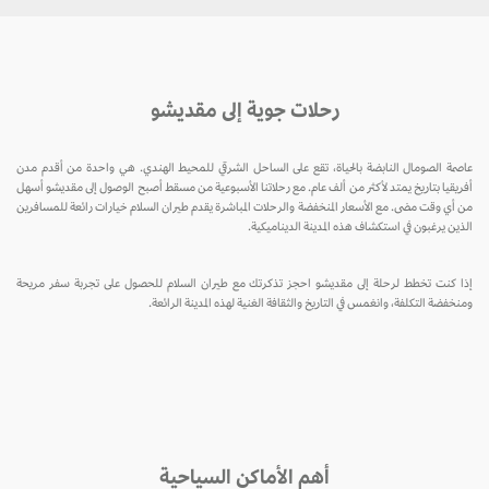
رحلات جوية إلى مقديشو
عاصمة الصومال النابضة بالحياة، تقع على الساحل الشرقي للمحيط الهندي. هي واحدة من أقدم مدن
أفريقيا بتاريخ يمتد لأكثر من ألف عام. مع رحلاتنا الأسبوعية من مسقط أصبح الوصول إلى مقديشو أسهل
من أي وقت مضى. مع الأسعار المنخفضة والرحلات المباشرة يقدم طيران السلام خيارات رائعة للمسافرين
الذين يرغبون في استكشاف هذه المدينة الديناميكية.
إذا كنت تخطط لرحلة إلى مقديشو احجز تذكرتك مع طيران السلام للحصول على تجربة سفر مريحة
ومنخفضة التكلفة، وانغمس في التاريخ والثقافة الغنية لهذه المدينة الرائعة.
أهم الأماكن السياحية