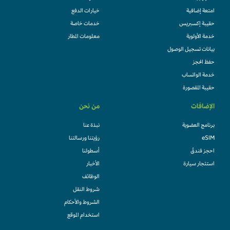
امتعة إضافية
خيارات الدفع
حقيبة إكسبريس
خدمات خاصة
خدمة الأولوية
معلومات المطار
بيانات تسجيل الوصول
حفظ الحجز
خدمة الواتساب
حقيبة المقصورة
الإضافات
من نحن
برنامج العضوية
نبذة عنا
eSIM
رؤيتنا ورسالتنا
احجز فندقً
أسطولنا
استئجار سيارة
الأخبار
الوظائف
شروط النقل
الشروط والأحكام
استخدام الموقع